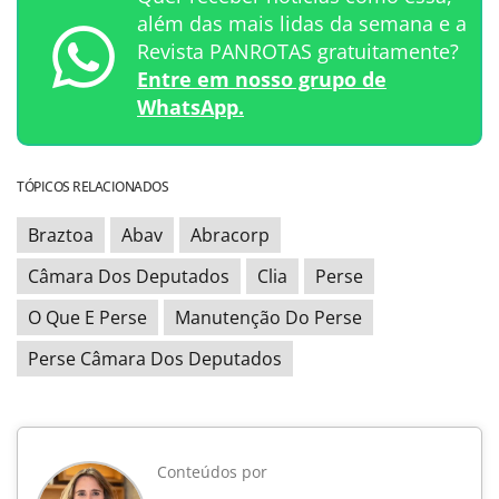
além das mais lidas da semana e a
Revista PANROTAS gratuitamente?
Entre em nosso grupo de
WhatsApp.
TÓPICOS RELACIONADOS
Braztoa
Abav
Abracorp
Câmara Dos Deputados
Clia
Perse
O Que E Perse
Manutenção Do Perse
Perse Câmara Dos Deputados
Conteúdos por