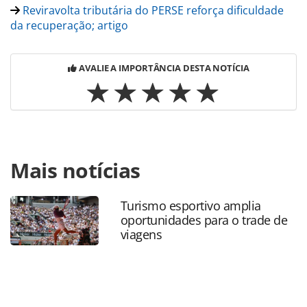
Reviravolta tributária do PERSE reforça dificuldade
da recuperação; artigo
AVALIE A IMPORTÂNCIA DESTA NOTÍCIA
Para compartilhar esse conteúdo, por favor utilize o link
Mais notícias
https://www.panrotas.com.br/mercado/economia-e-
politica/2024/04/abav-abracorp-braztoa-e-clia-defendem-
perse-em-audiencia-na-camara_204666.html ou as
Turismo esportivo amplia
ferramentas oferecidas na página. Todo o conteúdo
oportunidades para o trade de
produzido pela PANROTAS Editora é protegido pela
viagens
legislação brasileira sobre direito autoral. Não reproduza o
conteúdo sem autorização da PANROTAS Editora
(copyright@panrotas.com.br).