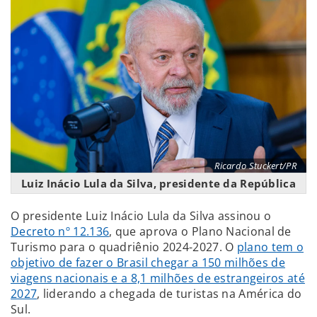
Ricardo Stuckert/PR
Luiz Inácio Lula da Silva, presidente da República
O presidente Luiz Inácio Lula da Silva assinou o
Decreto nº 12.136
, que aprova o Plano Nacional de
Turismo para o quadriênio 2024-2027. O
plano tem o
objetivo de fazer o Brasil chegar a 150 milhões de
viagens nacionais e a 8,1 milhões de estrangeiros até
2027
, liderando a chegada de turistas na América do
Sul.