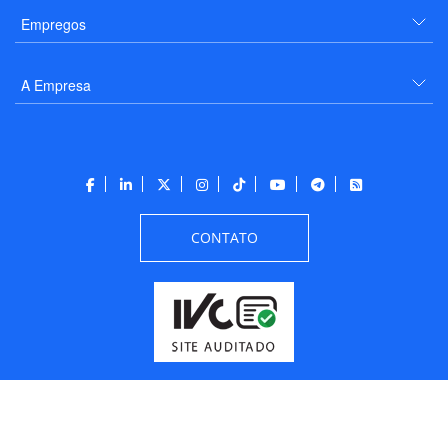
Empregos
A Empresa
CONTATO
Todos os direitos reservados a PANROTAS Editora - Ver.
Thursday, August 6, 2026
8:36:09 AM -03:00:00 - Builder 2026.6.2.1
/ Layout
205df0c0b694a693290208d10d1a485b