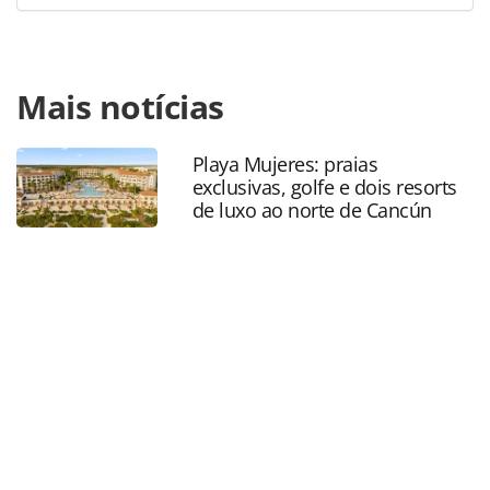
Para compartilhar esse conteúdo, por favor utilize o link
Mais notícias
https://www.panrotas.com.br/mercado/economia-e-
politica/2024/08/lula-assina-decreto-que-aprova-o-plano-
nacional-do-turismo-veja-as-metas_208081.html ou as
Playa Mujeres: praias
ferramentas oferecidas na página. Todo o conteúdo
exclusivas, golfe e dois resorts
produzido pela PANROTAS Editora é protegido pela
de luxo ao norte de Cancún
legislação brasileira sobre direito autoral. Não reproduza o
conteúdo sem autorização da PANROTAS Editora
(copyright@panrotas.com.br).