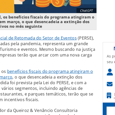
ChatGPT
, os benefícios fiscais do programa atingiram o
a em março, o que desencadeia a extinção dos
ivos no mês seguinte
cial de Retomada do Setor de Eventos
(PERSE),
tadas pela pandemia, representa um grande
e Turismo e eventos. Mesmo buscando na justiça
empresas terão que arcar com uma nova carga
As p
seu 
, os
benefícios fiscais do programa atingiram o
 março
, o que desencadeia a extinção dos
ida foi prevista pela Lei do PERSE, e com a
 vários segmentos, incluindo agências de
estaurantes, e parques temáticos, terão que se
 incentivos fiscais.
or da Queiroz & Venâncio Consultoria