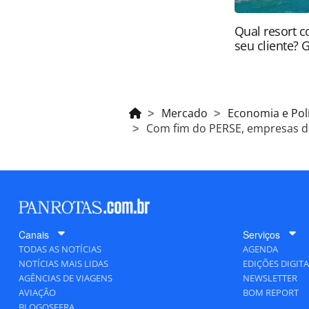
Qual resort c
seu cliente? 
Mercado
Economia e Polí
Com fim do PERSE, empresas de
Canais
Serviços
TODAS AS NOTÍCIAS
AGENDA
NOTÍCIAS MAIS LIDAS
EDIÇÕES DIGITA
AGÊNCIAS DE VIAGENS
NEWSLETTER
AVIAÇÃO
BOM REPORT
BLOGOSFERA