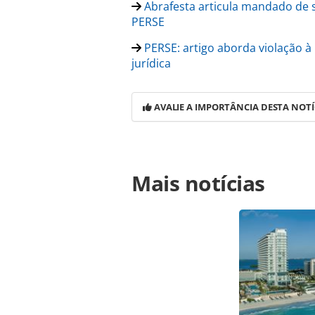
Abrafesta articula mandado de s
PERSE
PERSE: artigo aborda violação à 
jurídica
AVALIE A IMPORTÂNCIA DESTA NOTÍ
Para compartilhar esse conteúdo, por 
Mais notícias
https://www.panrotas.com.br/merca
empresas-devem-revisar-planejament
ou as ferramentas oferecidas na p
Editora é protegido pela legislação b
conteúdo sem autorização da PANRO