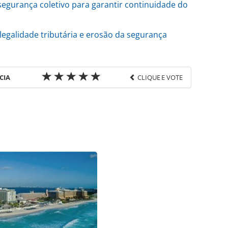
egurança coletivo para garantir continuidade do
legalidade tributária e erosão da segurança
CIA
CLIQUE E VOTE
favor utilize o link
do/economia-e-politica/2025/04/com-fim-do-perse-
o-tributario-veja-cuidados-contabeis_216788.html
ágina. Todo o conteúdo produzido pela PANROTAS
rasileira sobre direito autoral. Não reproduza o
TAS Editora (copyright@panrotas.com.br).