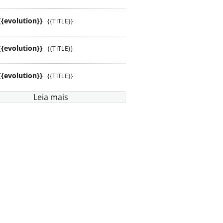
{{evolution}}
{{TITLE}}
{{evolution}}
{{TITLE}}
{{evolution}}
{{TITLE}}
Leia mais