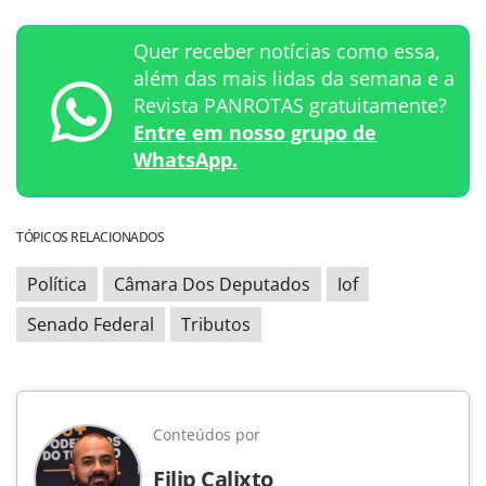
Quer receber notícias como essa,
além das mais lidas da semana e a
Revista PANROTAS gratuitamente?
Entre em nosso grupo de
WhatsApp.
TÓPICOS RELACIONADOS
Política
Câmara Dos Deputados
Iof
Senado Federal
Tributos
Conteúdos por
Filip Calixto