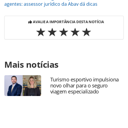
agentes: assessor jurídico da Abav dá dicas
AVALIE A IMPORTÂNCIA DESTA NOTÍCIA
Para compartilhar esse conteúdo, por favor utilize o link
Mais notícias
https://www.panrotas.com.br/mercado/economia-e-
politica/2025/05/parlamentares-se-mobilizam-para-barrar-
aumento-do-iof-no-congresso_217856.html ou as
Turismo esportivo impulsiona
ferramentas oferecidas na página. Todo o conteúdo
novo olhar para o seguro
produzido pela PANROTAS Editora é protegido pela
viagem especializado
legislação brasileira sobre direito autoral. Não reproduza o
conteúdo sem autorização da PANROTAS Editora
(copyright@panrotas.com.br).