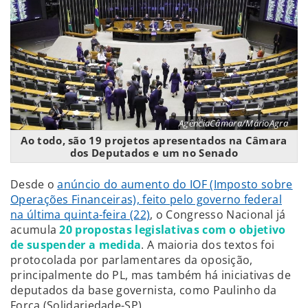
AgênciaCâmara/MárioAgra
Ao todo, são 19 projetos apresentados na Câmara
dos Deputados e um no Senado
Desde o
anúncio do aumento do IOF (Imposto sobre
Operações Financeiras), feito pelo governo federal
na última quinta-feira (22)
, o Congresso Nacional já
acumula
20 propostas legislativas com o objetivo
de suspender a medida
. A maioria dos textos foi
protocolada por parlamentares da oposição,
principalmente do PL, mas também há iniciativas de
deputados da base governista, como Paulinho da
Força (Solidariedade-SP).