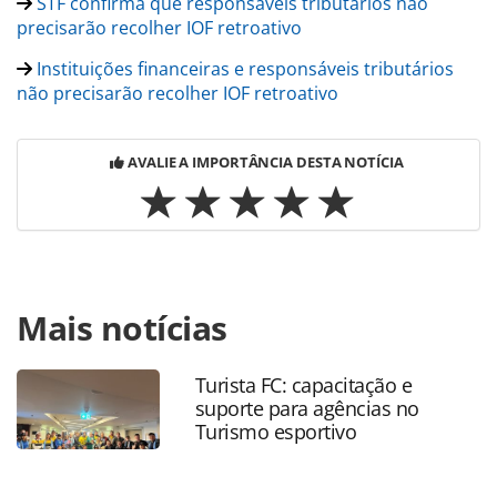
STF confirma que responsáveis tributários não
precisarão recolher IOF retroativo
Instituições financeiras e responsáveis tributários
não precisarão recolher IOF retroativo
AVALIE A IMPORTÂNCIA DESTA NOTÍCIA
Para compartilhar esse conteúdo, por favor utilize o link
Mais notícias
https://www.panrotas.com.br/mercado/economia-e-
politica/2025/07/aumento-do-iof-ameaca-conectividade-
aerea-avalia-presidente-da-abear_219725.html ou as
Turista FC: capacitação e
ferramentas oferecidas na página. Todo o conteúdo
suporte para agências no
produzido pela PANROTAS Editora é protegido pela
Turismo esportivo
legislação brasileira sobre direito autoral. Não reproduza o
conteúdo sem autorização da PANROTAS Editora
(copyright@panrotas.com.br).