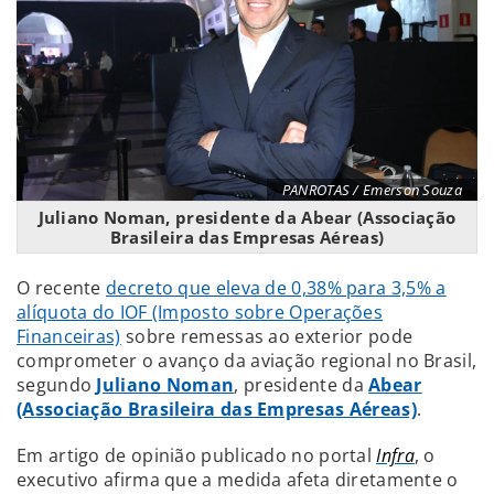
PANROTAS / Emerson Souza
Juliano Noman, presidente da Abear (Associação
Brasileira das Empresas Aéreas)
O recente
decreto que eleva de 0,38% para 3,5% a
alíquota do IOF (Imposto sobre Operações
Financeiras)
sobre remessas ao exterior pode
comprometer o avanço da aviação regional no Brasil,
segundo
Juliano Noman
, presidente da
Abear
(Associação Brasileira das Empresas Aéreas)
.
Em artigo de opinião publicado no portal
Infra
, o
executivo afirma que a medida afeta diretamente o