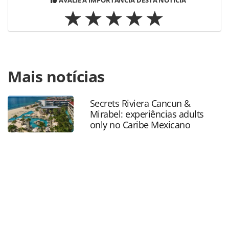
AVALIE A IMPORTÂNCIA DESTA NOTÍCIA
Para compartilhar esse conteúdo, por favor utilize o link
Mais notícias
https://www.panrotas.com.br/mercado/economia-e-
politica/2026/03/brasil-e-africa-do-sul-fortalecem-
cooperacao-turistica-com-encontro-em-
Secrets Riviera Cancun &
brasilia_226599.html ou as ferramentas oferecidas na
Mirabel: experiências adults
página. Todo o conteúdo produzido pela PANROTAS
only no Caribe Mexicano
Editora é protegido pela legislação brasileira sobre direito
autoral. Não reproduza o conteúdo sem autorização da
PANROTAS Editora (copyright@panrotas.com.br).