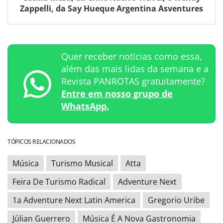
Zappelli, da Say Hueque Argentina Asventures
Quer receber notícias como essa,
além das mais lidas da semana e a
Revista PANROTAS gratuitamente?
Entre em nosso grupo de
WhatsApp.
TÓPICOS RELACIONADOS
Música
Turismo Musical
Atta
Feira De Turismo Radical
Adventure Next
1a Adventure Next Latin America
Gregorio Uribe
Júlian Guerrero
Música É A Nova Gastronomia