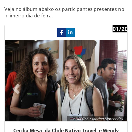
Veja no álbum abaixo os participantes presentes no
primeiro dia de feira:
01/20
Previous
Ne
PANROTAS / Marina Marcondes
Cecilia Mesa, da Chile Nativo Travel, e Wendy