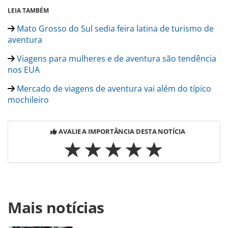
LEIA TAMBÉM
Mato Grosso do Sul sedia feira latina de turismo de
aventura
Viagens para mulheres e de aventura são tendência
nos EUA
Mercado de viagens de aventura vai além do típico
mochileiro
AVALIE A IMPORTÂNCIA DESTA NOTÍCIA
Para compartilhar esse conteúdo, por favor utilize o link
Mais notícias
https://www.panrotas.com.br/mercado/eventos/2018/11/t
de-aventura-ainda-precisa-se-consolidar-no-
brasil_160191.html ou as ferramentas oferecidas na