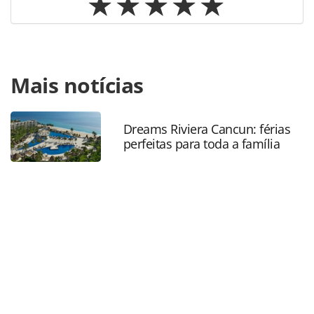
Para compartilhar esse conteúdo, por favor utilize o link
Mais notícias
https://www.panrotas.com.br/mercado/eventos/2019/12/g
uma-viagem-segura-pagando-menos-para-o-cliente-curtir-
as-ferias_169920.html ou as ferramentas oferecidas na
página. Todo o conteúdo produzido pela PANROTAS
Dreams Riviera Cancun: férias
perfeitas para toda a família
Editora é protegido pela legislação brasileira sobre direito
autoral. Não reproduza o conteúdo sem autorização da
PANROTAS Editora (copyright@panrotas.com.br).