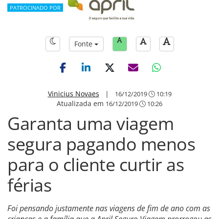
PATROCINADO POR
Fonte
Vinicius Novaes
|
16/12/2019
10:19
Atualizada em
16/12/2019
10:26
Garanta uma viagem
segura pagando menos
para o cliente curtir as
férias
Foi pensando justamente nas viagens de fim de ano com as