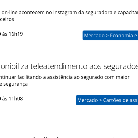
 on-line acontecem no Instagram da seguradora e capacit
rceiros
0 às 16h19
Mercado > Economia e 
sponibiliza teleatendimento aos segurado
ntinuar facilitando a assistência ao segurado com maior
e segurança
0 às 11h08
Mercado > Cartões de ass