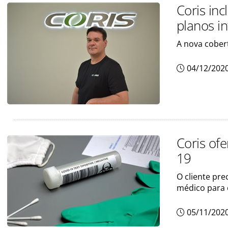
Coris in
planos i
A nova cober
04/12/202
Coris of
19
O cliente pre
médico para
05/11/202