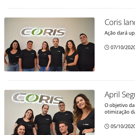
Coris la
Ação dará up
07/10/202
April Se
O objetivo d
otimização d
05/10/202