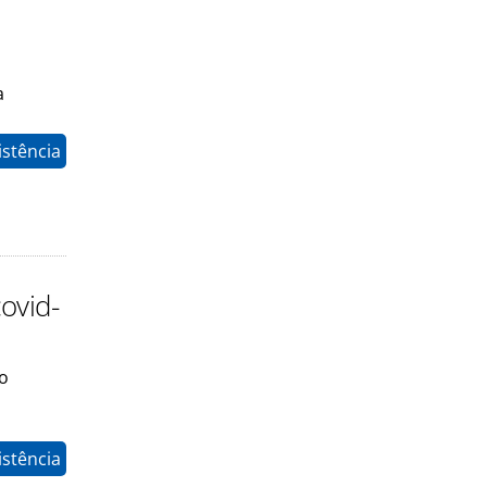
a
istência
ovid-
do
istência