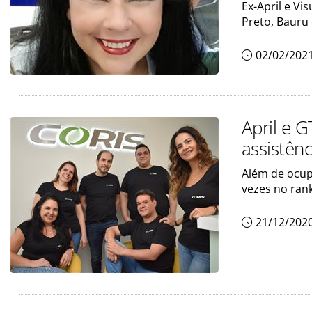
Ex-April e Vi
Preto, Bauru
02/02/202
April e 
assistên
Além de ocup
vezes no ran
21/12/202