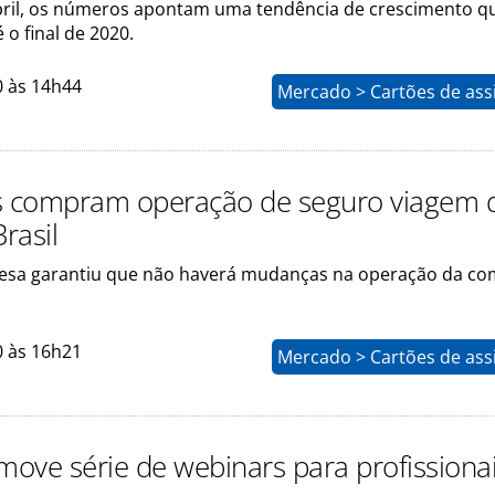
ril, os números apontam uma tendência de crescimento q
 o final de 2020.
0 às 14h44
Mercado > Cartões de ass
s compram operação de seguro viagem 
Brasil
esa garantiu que não haverá mudanças na operação da co
0 às 16h21
Mercado > Cartões de ass
omove série de webinars para profissiona