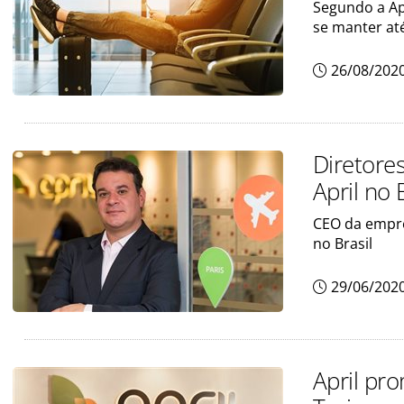
Segundo a Ap
se manter até
26/08/202
Diretore
April no 
CEO da empr
no Brasil
29/06/202
April pr