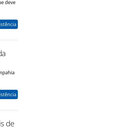
ue deve
istência
da
mpahia
istência
is de