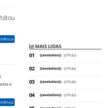
Voltou
istência
MAIS LIDAS
{{evolution}}
{{TITLE}}
{{evolution}}
{{TITLE}}
s
{{evolution}}
{{TITLE}}
ustos e
{{evolution}}
{{TITLE}}
istência