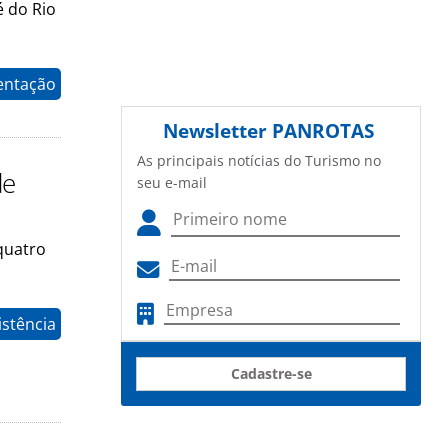
é do Rio
entação
Newsletter
PANROTAS
As principais notícias do Turismo no
de
seu e-mail
quatro
istência
Cadastre-se