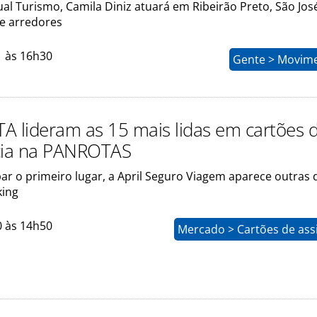
sual Turismo, Camila Diniz atuará em Ribeirão Preto, São Jos
 e arredores
1 às 16h30
Gente > Movim
GTA lideram as 15 mais lidas em cartões 
cia na PANROTAS
ar o primeiro lugar, a April Seguro Viagem aparece outras 
king
0 às 14h50
Mercado > Cartões de ass