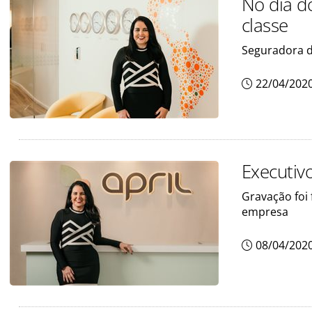
No dia do
classe
Seguradora d
22/04/202
Executiv
Gravação foi 
empresa
08/04/202