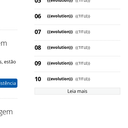
{{evolution}}
{{TITLE}}
{{evolution}}
{{TITLE}}
{{evolution}}
{{TITLE}}
gem
{{evolution}}
{{TITLE}}
s, estão
{{evolution}}
{{TITLE}}
{{evolution}}
{{TITLE}}
istência
Leia mais
agem