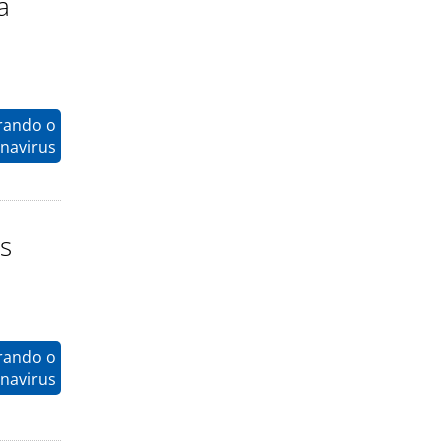
a
rando o
navirus
s
a
rando o
navirus