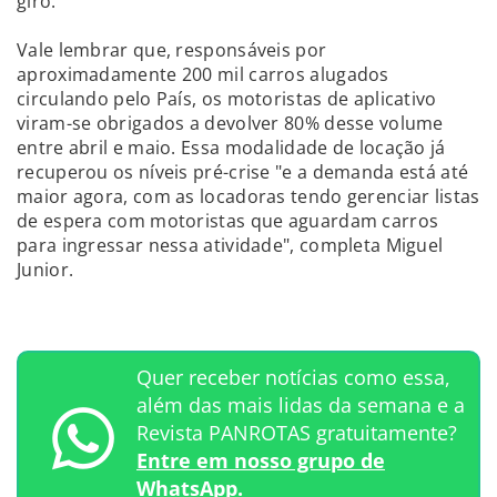
giro.”
Vale lembrar que, responsáveis por
aproximadamente 200 mil carros alugados
circulando pelo País, os motoristas de aplicativo
viram-se obrigados a devolver 80% desse volume
entre abril e maio. Essa modalidade de locação já
recuperou os níveis pré-crise "e a demanda está até
maior agora, com as locadoras tendo gerenciar listas
de espera com motoristas que aguardam carros
para ingressar nessa atividade", completa Miguel
Junior.
Quer receber notícias como essa,
além das mais lidas da semana e a
Revista PANROTAS gratuitamente?
Entre em nosso grupo de
WhatsApp.