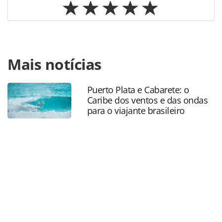
Para compartilhar esse conteúdo, por favor utilize o link
Mais notícias
https://www.panrotas.com.br/mercado/locadoras-de-
veiculos/2020/11/locadoras-emplacaram-236-mil-veiculos-
zero-quilometro_177824.html ou as ferramentas
Puerto Plata e Cabarete: o
oferecidas na página. Todo o conteúdo produzido pela
Caribe dos ventos e das ondas
PANROTAS Editora é protegido pela legislação brasileira
para o viajante brasileiro
sobre direito autoral. Não reproduza o conteúdo sem
autorização da PANROTAS Editora
(copyright@panrotas.com.br).