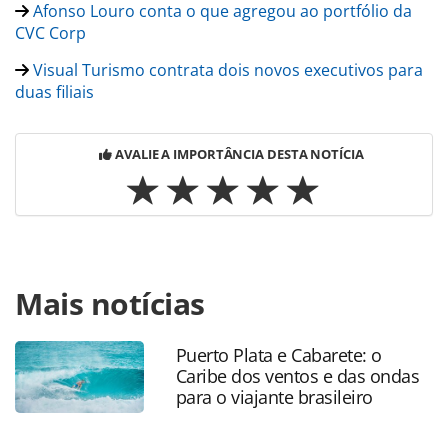
Afonso Louro conta o que agregou ao portfólio da
CVC Corp
Visual Turismo contrata dois novos executivos para
duas filiais
AVALIE A IMPORTÂNCIA DESTA NOTÍCIA
Para compartilhar esse conteúdo, por favor utilize o link
Mais notícias
https://www.panrotas.com.br/mercado/operadoras/2018/
sp-lideres-da-visual-reforcam-estrategias-para-
2019_160925.html ou as ferramentas oferecidas na página.
Puerto Plata e Cabarete: o
Todo o conteúdo produzido pela PANROTAS Editora é
Caribe dos ventos e das ondas
protegido pela legislação brasileira sobre direito autoral.
para o viajante brasileiro
Não reproduza o conteúdo sem autorização da PANROTAS
Editora (copyright@panrotas.com.br).