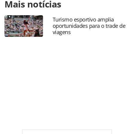
Mais notícias
https://www.panrotas.com.br/mercado/operadoras/2019/0
comeca-a-vender-acesso-as-salas-vips-do-galeao-
rj_162662.html ou as ferramentas oferecidas na página.
Turismo esportivo amplia
Todo o conteúdo produzido pela PANROTAS Editora é
oportunidades para o trade de
protegido pela legislação brasileira sobre direito autoral.
viagens
Não reproduza o conteúdo sem autorização da PANROTAS
Editora (copyright@panrotas.com.br).