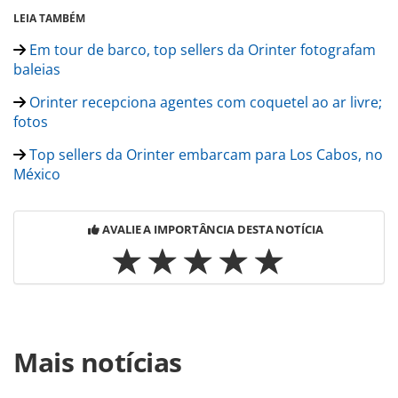
LEIA TAMBÉM
Em tour de barco, top sellers da Orinter fotografam
baleias
Orinter recepciona agentes com coquetel ao ar livre;
fotos
Top sellers da Orinter embarcam para Los Cabos, no
México
AVALIE A IMPORTÂNCIA DESTA NOTÍCIA
Para compartilhar esse conteúdo, por favor utilize o link
Mais notícias
https://www.panrotas.com.br/mercado/operadoras/2019/04
leva-agentes-para-tour-de-quadriciclo-no-
deserto_163625.html ou as ferramentas oferecidas na