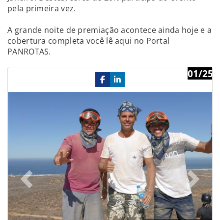
pela primeira vez.
A grande noite de premiação acontece ainda hoje e a
cobertura completa você lê aqui no Portal
PANROTAS.
01/25
Previous
Ne