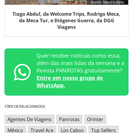
Danilo Teixeira Alves
Tiago Abdul, da Welcome Trips, Rodrigo Meca,
da Meca Tur, e Diógenes Guerra, da DGG
Viagens
Quer receber notícias como essa,
além das mais lidas da semana e a
Revista PANROTAS gratuitamente?
Entre em nosso grupo de
WhatsApp.
TÓPICOS RELACIONADOS
Agentes De Viagens
Panrotas
Orinter
México
Travel Ace
Los Cabos
Top Sellers