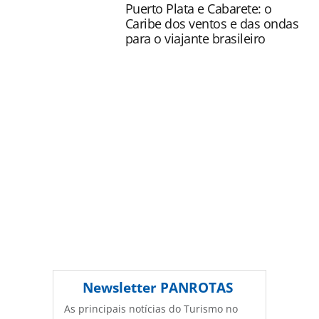
Puerto Plata e Cabarete: o
página. Todo o conteúdo produzido pela PANROTAS
Caribe dos ventos e das ondas
Editora é protegido pela legislação brasileira sobre direito
para o viajante brasileiro
autoral. Não reproduza o conteúdo sem autorização da
PANROTAS Editora (copyright@panrotas.com.br).
Newsletter
PANROTAS
As principais notícias do Turismo no