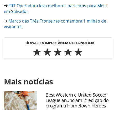
FRT Operadora leva melhores parceiros para Meet
em Salvador
Marco das Três Fronteiras comemora 1 milhão de
visitantes
AVALIE A IMPORTÂNCIA DESTA NOTÍCIA
Para compartilhar esse conteúdo, por favor utilize o link
Mais notícias
https://www.panrotas.com.br/mercado/operadoras/2019/
frt-faz-programa-de-auditorio-com-agentes-de-
viagens_166970.html ou as ferramentas oferecidas na
Best Western e United Soccer
página. Todo o conteúdo produzido pela PANROTAS
League anunciam 2ª edição do
Editora é protegido pela legislação brasileira sobre direito
programa Hometown Heroes
autoral. Não reproduza o conteúdo sem autorização da
PANROTAS Editora (copyright@panrotas.com.br).