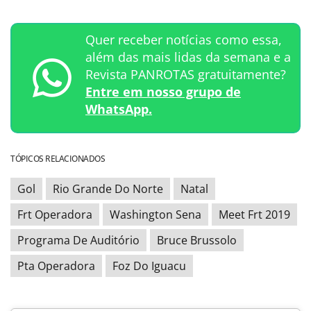
Quer receber notícias como essa,
além das mais lidas da semana e a
Revista PANROTAS gratuitamente?
Entre em nosso grupo de
WhatsApp.
TÓPICOS RELACIONADOS
Gol
Rio Grande Do Norte
Natal
Frt Operadora
Washington Sena
Meet Frt 2019
Programa De Auditório
Bruce Brussolo
Pta Operadora
Foz Do Iguacu