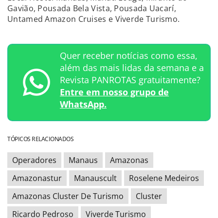
Gavião, Pousada Bela Vista, Pousada Uacarí,
Untamed Amazon Cruises e Viverde Turismo.
Quer receber notícias como essa,
além das mais lidas da semana e a
Revista PANROTAS gratuitamente?
Entre em nosso grupo de
WhatsApp.
TÓPICOS RELACIONADOS
Operadores
Manaus
Amazonas
Amazonastur
Manauscult
Roselene Medeiros
Amazonas Cluster De Turismo
Cluster
Ricardo Pedroso
Viverde Turismo