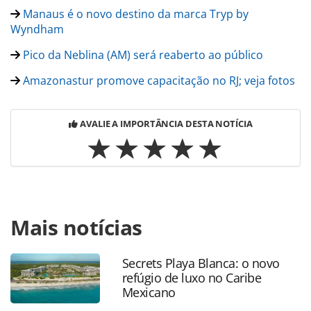
Manaus é o novo destino da marca Tryp by
Wyndham
Pico da Neblina (AM) será reaberto ao público
Amazonastur promove capacitação no RJ; veja fotos
AVALIE A IMPORTÂNCIA DESTA NOTÍCIA
Para compartilhar esse conteúdo, por favor utilize o link
Mais notícias
https://www.panrotas.com.br/mercado/operadoras/2020/
cluster-operadores-se-reunem-para-apoiar-
amazonastur_170734.html ou as ferramentas oferecidas
Secrets Playa Blanca: o novo
na página. Todo o conteúdo produzido pela PANROTAS
refúgio de luxo no Caribe
Editora é protegido pela legislação brasileira sobre direito
Mexicano
autoral. Não reproduza o conteúdo sem autorização da