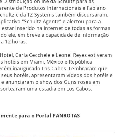
 Distribuição online da Schultz para as
erente de Produtos Internacionais e Fabiano
Schultz e da TZ Systems também discursaram.
icativo “Schultz Agente” e alertou para a
estar inserido na internet de todas as formas
ndo ele, em breve a capacidade de informação
a 12 horas.
otel, Carla Cecchele e Leonel Reyes estiveram
s hotéis em Miami, México e República
recém inaugurado Los Cabos. Lembraram que
seus hotéis, apresentaram vídeos dos hotéis e
m e anunciaram o show dos Guns roses em
, sortearam uma estadia em Los Cabos.
almente para o Portal PANROTAS