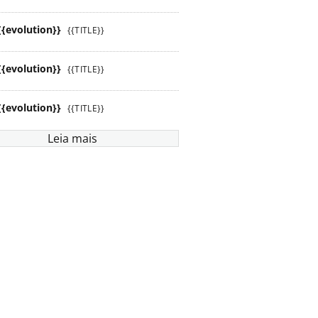
{{evolution}}
{{TITLE}}
{{evolution}}
{{TITLE}}
{{evolution}}
{{TITLE}}
Leia mais