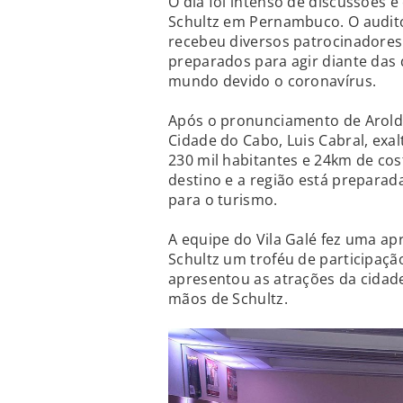
O dia foi intenso de discussões 
Schultz em Pernambuco. O auditó
recebeu diversos patrocinadores 
preparados para agir diante das 
mundo devido o coronavírus.
Após o pronunciamento de Aroldo
Cidade do Cabo, Luis Cabral, ex
230 mil habitantes e 24km de cost
destino e a região está preparad
para o turismo.
A equipe do Vila Galé fez uma a
Schultz um troféu de participaçã
apresentou as atrações da cidad
mãos de Schultz.