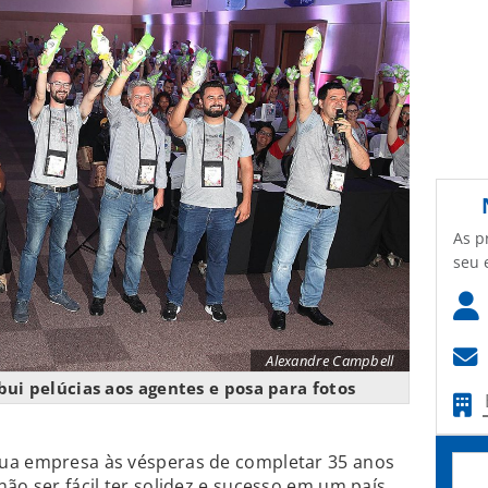
As p
seu 
Alexandre Campbell
bui pelúcias aos agentes e posa para fotos
sua empresa às vésperas de completar 35 anos
ão ser fácil ter solidez e sucesso em um país