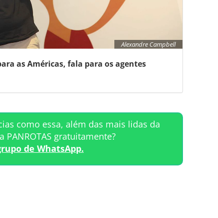
Alexandre Campbell
para as Américas, fala para os agentes
cias como essa, além das mais lidas da
ta PANROTAS gratuitamente?
grupo de WhatsApp.