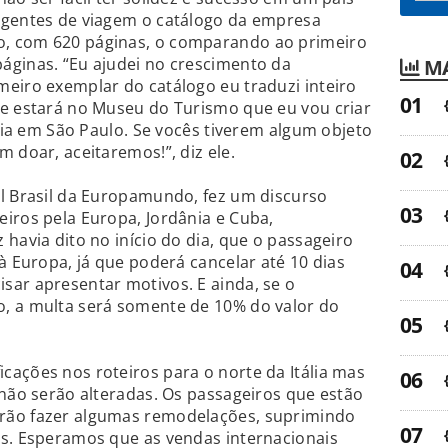
agentes de viagem o catálogo da empresa
, com 620 páginas, o comparando ao primeiro
áginas. “Eu ajudei no crescimento da
MA
eiro exemplar do catálogo eu traduzi inteiro
le estará no Museu do Turismo que eu vou criar
ália em São Paulo. Se vocês tiverem algum objeto
 doar, aceitaremos!”, diz ele.
al Brasil da Europamundo, fez um discurso
iros pela Europa, Jordânia e Cuba,
havia dito no início do dia, que o passageiro
à Europa, já que poderá cancelar até 10 dias
sar apresentar motivos. E ainda, se o
, a multa será somente de 10% do valor do
ações nos roteiros para o norte da Itália mas
 não serão alteradas. Os passageiros que estão
rão fazer algumas remodelações, suprimindo
os. Esperamos que as vendas internacionais