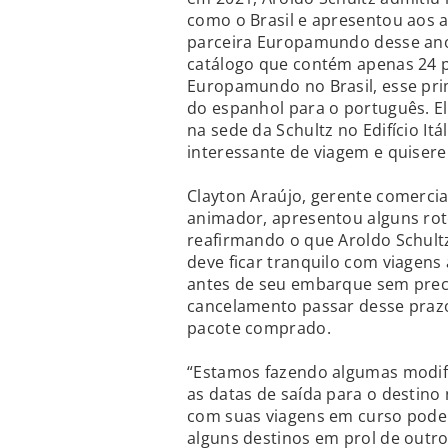
como o Brasil e apresentou aos 
parceira Europamundo desse ano
catálogo que contém apenas 24 p
Europamundo no Brasil, esse prim
do espanhol para o português. E
na sede da Schultz no Edifício It
interessante de viagem e quiserem
Clayton Araújo, gerente comerci
animador, apresentou alguns rote
reafirmando o que Aroldo Schultz 
deve ficar tranquilo com viagens 
antes de seu embarque sem preci
cancelamento passar desse prazo
pacote comprado.
“Estamos fazendo algumas modific
as datas de saída para o destino
com suas viagens em curso pode
alguns destinos em prol de outr