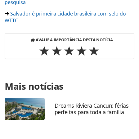
pesquisa
Salvador é primeira cidade brasileira com selo do
WTTC
AVALIE A IMPORTÂNCIA DESTA NOTÍCIA
Para compartilhar esse conteúdo, por favor utilize o link
Mais notícias
https://www.panrotas.com.br/mercado/operadoras/2020
adquire-selo-do-wttc-e-lanca-produtos_174876.html ou as
ferramentas oferecidas na página. Todo o conteúdo
produzido pela PANROTAS Editora é protegido pela
Dreams Riviera Cancun: férias
perfeitas para toda a família
legislação brasileira sobre direito autoral. Não reproduza o
conteúdo sem autorização da PANROTAS Editora
(copyright@panrotas.com.br).