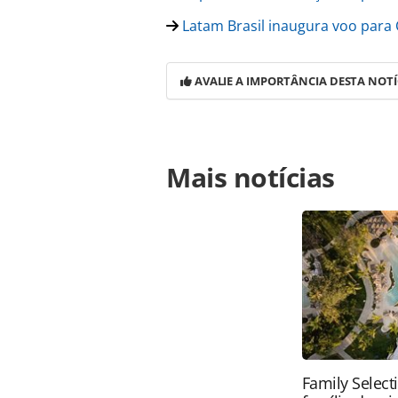
Latam Brasil inaugura voo para
AVALIE A IMPORTÂNCIA DESTA NOTÍ
Para compartilhar esse conteúdo, por 
Mais notícias
https://www.panrotas.com.br/merc
pratagy-e-ofertas-latam_184004.html
conteúdo produzido pela PANROTAS Ed
direito autoral. Não reproduza o c
(copyright@panrotas.com.br).
Family Select