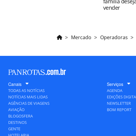
família desej
vender
Mercado
Operadoras
Canais
Serviços
TODAS AS NOTÍCIAS
AGENDA
NOTÍCIAS MAIS LIDAS
EDIÇÕES DIGITA
AGÊNCIAS DE VIAGENS
NEWSLETTER
AVIAÇÃO
BOM REPORT
BLOGOSFERA
DESTINOS
GENTE
HOTELARIA