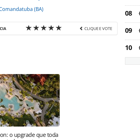
 Comandatuba (BA)
CIA
CLIQUE E VOTE
favor utilize o link
ado/operadoras/2021/09/rca-lanca-campanha-com-
 ou as ferramentas oferecidas na página. Todo o
itora é protegido pela legislação brasileira sobre
onteúdo sem autorização da PANROTAS Editora
ion: o upgrade que toda