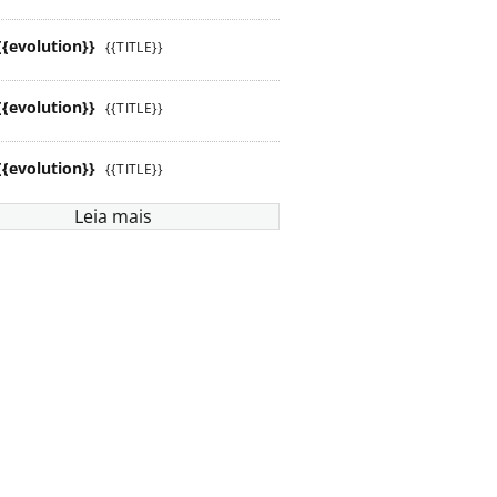
{{evolution}}
{{TITLE}}
{{evolution}}
{{TITLE}}
{{evolution}}
{{TITLE}}
Leia mais