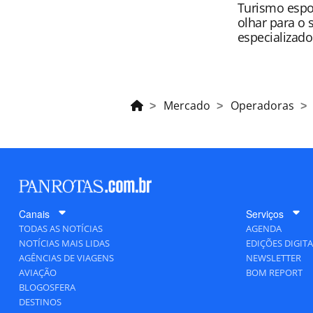
Turismo espo
olhar para o
especializado
Mercado
Operadoras
Canais
Serviços
TODAS AS NOTÍCIAS
AGENDA
NOTÍCIAS MAIS LIDAS
EDIÇÕES DIGITA
AGÊNCIAS DE VIAGENS
NEWSLETTER
AVIAÇÃO
BOM REPORT
BLOGOSFERA
DESTINOS