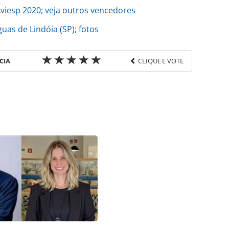
iesp 2020; veja outros vencedores
uas de Lindóia (SP); fotos
CIA
CLIQUE E VOTE
favor utilize o link
ado/operadoras/2021/10/cvc-corp-promove-
ntos-na-aviesp_185196.html ou as ferramentas
údo produzido pela PANROTAS Editora é protegido
eito autoral. Não reproduza o conteúdo sem
copyright@panrotas.com.br).