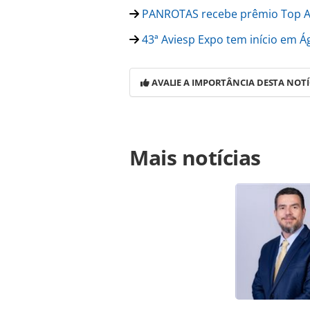
PANROTAS recebe prêmio Top Av
43ª Aviesp Expo tem início em Ág
AVALIE A IMPORTÂNCIA DESTA NOTÍ
Para compartilhar esse conteúdo, por 
Mais notícias
https://www.panrotas.com.br/merc
fretamentos-e-pacotes-para-megave
oferecidas na página. Todo o conte
pela legislação brasileira sobre dir
autorização da PANROTAS Editora (