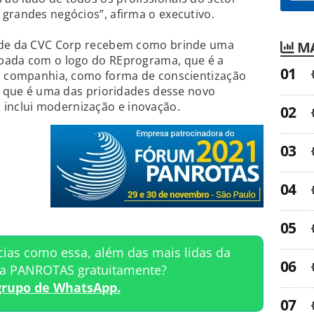
grandes negócios”, afirma o executivo.
ande da CVC Corp recebem como brinde uma
MA
pada com o logo do REprograma, que é a
da companhia, como forma de conscientização
a, que é uma das prioridades desse novo
nclui modernização e inovação.
cias como essa, além das mais lidas da
ta PANROTAS gratuitamente?
grupo de WhatsApp.