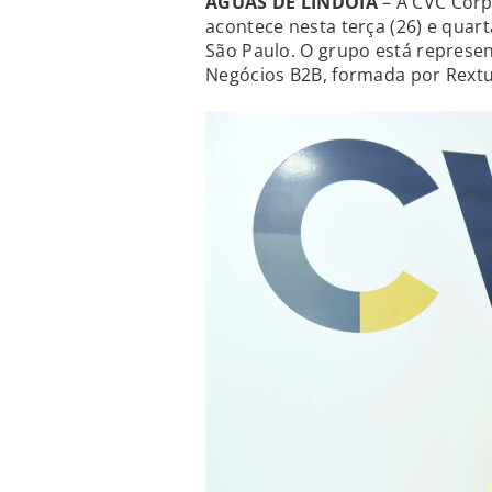
ÁGUAS DE LINDÓIA
– A CVC Cor
acontece nesta terça (26) e quart
São Paulo. O grupo está represe
Negócios B2B, formada por Rextur