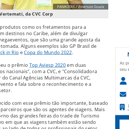
PANROTAS / Emerson Souza
Vertemati, da CVC Corp
 produtos como os fretamentos para a
m destinos no Caribe, além de divulgar
megaeventos, que são uma grande aposta da
omada. Alguns exemplos são GP Brasil de
ck in Rio
e
Copa do Mundo 2022
.
As p
ebeu o prêmio
Top Aviesp 2020
em duas
seu 
os nacionais”, com a CVC, e "Consolidadora
or do Canal Agências Multimarcas da CVC,
evento e fala sobre o reconhecimento e a
setor.
ecido com esse prêmio tão importante, baseado
parceiros que são os agentes de viagens. Mais
orno das grandes feiras do trade de Turismo
vo em que as viagens também estão sendo
ao lado de todos os profissionais do setor