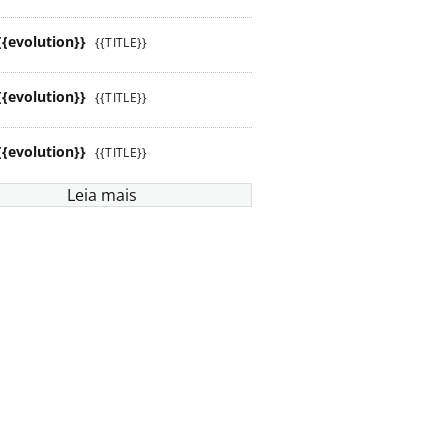
{{evolution}}
{{TITLE}}
{{evolution}}
{{TITLE}}
{{evolution}}
{{TITLE}}
Leia mais