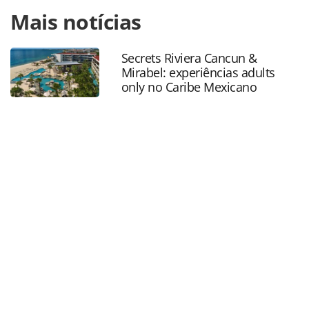
Para compartilhar esse conteúdo, por favor utilize o link
Mais notícias
https://www.panrotas.com.br/mercado/operadoras/2021/1
contrata-gerente-regional-para-atuar-na-expansao-da-
marca_185502.html ou as ferramentas oferecidas na
Secrets Riviera Cancun &
página. Todo o conteúdo produzido pela PANROTAS
Mirabel: experiências adults
Editora é protegido pela legislação brasileira sobre direito
only no Caribe Mexicano
autoral. Não reproduza o conteúdo sem autorização da
PANROTAS Editora (copyright@panrotas.com.br).