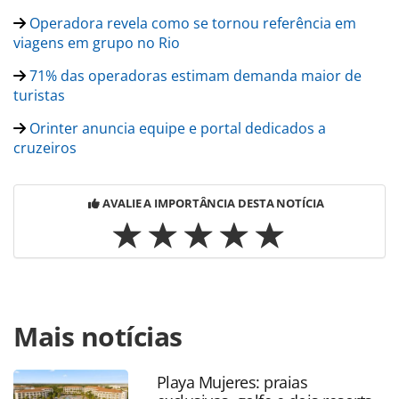
Operadora revela como se tornou referência em
viagens em grupo no Rio
71% das operadoras estimam demanda maior de
turistas
Orinter anuncia equipe e portal dedicados a
cruzeiros
AVALIE A IMPORTÂNCIA DESTA NOTÍCIA
Para compartilhar esse conteúdo, por favor utilize o link
Mais notícias
https://www.panrotas.com.br/mercado/operadoras/2022/08
deve-embarcar-10-mil-passageiros-em-grupos-este-
ano_191181.html ou as ferramentas oferecidas na página.
Playa Mujeres: praias
Todo o conteúdo produzido pela PANROTAS Editora é