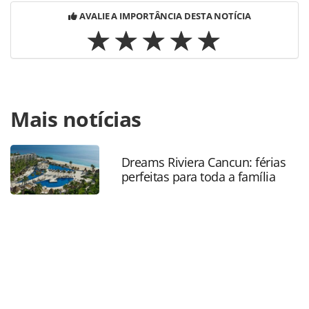
AVALIE A IMPORTÂNCIA DESTA NOTÍCIA
Para compartilhar esse conteúdo, por favor utilize o link
Mais notícias
https://www.panrotas.com.br/mercado/operadoras/2023/0
papaya-anuncia-frederico-levy-como-novo-
diretor_199643.html ou as ferramentas oferecidas na
página. Todo o conteúdo produzido pela PANROTAS
Dreams Riviera Cancun: férias
perfeitas para toda a família
Editora é protegido pela legislação brasileira sobre direito
autoral. Não reproduza o conteúdo sem autorização da
PANROTAS Editora (copyright@panrotas.com.br).