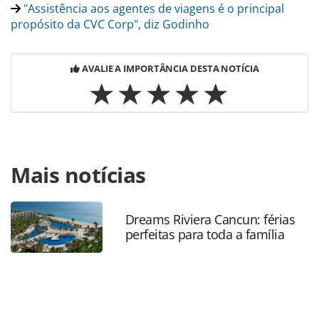
"Assistência aos agentes de viagens é o principal
propósito da CVC Corp", diz Godinho
AVALIE A IMPORTÂNCIA DESTA NOTÍCIA
Para compartilhar esse conteúdo, por favor utilize o link
Mais notícias
https://www.panrotas.com.br/mercado/operadoras/2025/
trend-inicia-semana-de-capacitacao-e-premiacao-em-
portugal-veja-fotos_215958.html ou as ferramentas
oferecidas na página. Todo o conteúdo produzido pela
Dreams Riviera Cancun: férias
perfeitas para toda a família
PANROTAS Editora é protegido pela legislação brasileira
sobre direito autoral. Não reproduza o conteúdo sem
autorização da PANROTAS Editora
(copyright@panrotas.com.br).