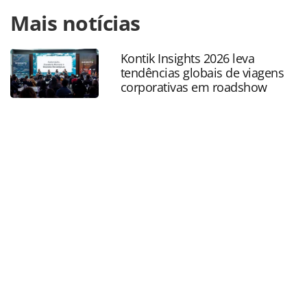
Para compartilhar esse conteúdo, por favor utilize o link
Mais notícias
https://www.panrotas.com.br/mercado/operadoras/2025/08
fecha-parceria-com-soccer-hospitality-e-lanca-campanha-
aos-agentes_220674.html ou as ferramentas oferecidas na
Kontik Insights 2026 leva
página. Todo o conteúdo produzido pela PANROTAS
tendências globais de viagens
Editora é protegido pela legislação brasileira sobre direito
corporativas em roadshow
autoral. Não reproduza o conteúdo sem autorização da
PANROTAS Editora (copyright@panrotas.com.br).