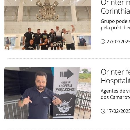
Orinter 
Corinthi
Grupo pode as
pela pré-Lib
27/02/202
Orinter 
Hospitali
Agentes de v
dos Camarot
17/02/202