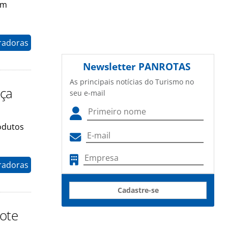
em
radoras
Newsletter
PANROTAS
As principais notícias do Turismo no
nça
seu e-mail
odutos
radoras
Cadastre-se
rote