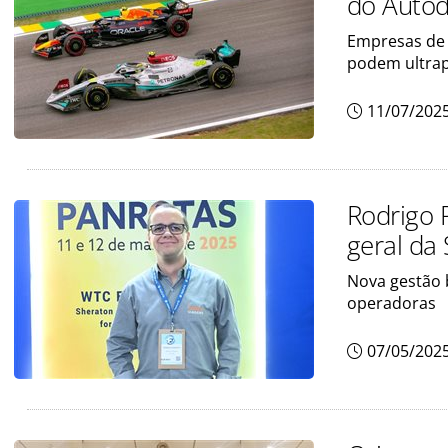
do Autód
Empresas de
podem ultrap
11/07/202
Rodrigo P
geral da 
Nova gestão 
operadoras
07/05/202