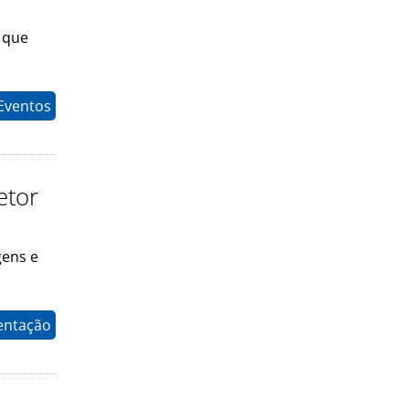
 que
Eventos
etor
gens e
entação