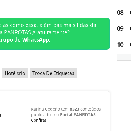
cias como essa, além das mais lidas da
ta PANROTAS gratuitamente?
grupo de WhatsApp.
Hotéisrio
Troca De Etiquetas
Karina Cedeño tem
8323
conteúdos
o
publicados no
Portal PANROTAS
.
Confira!