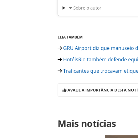
Sobre o autor
LEIA TAMBÉM
GRU Airport diz que manuseio d
HotéisRio também defende equil
Traficantes que trocavam etiqu
AVALIE A IMPORTÂNCIA DESTA NOTÍ
Para compartilhar esse conteúdo, por 
Mais notícias
https://www.panrotas.com.br/merca
airport-e-golpe-duro-para-turismo-d
na página. Todo o conteúdo produzi