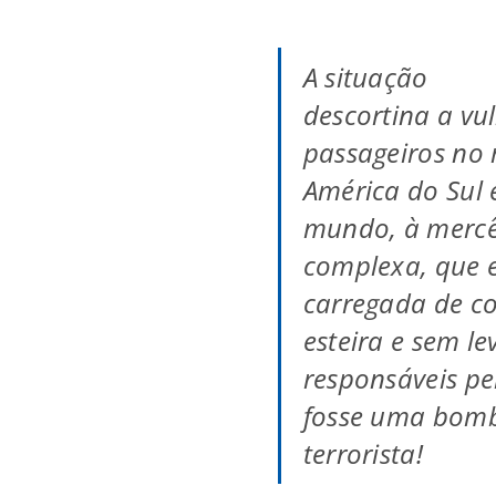
A situação
descortina a vu
passageiros no
América do Sul
mundo, à mercê
complexa, que
carregada de co
esteira e sem le
responsáveis pe
fosse uma bom
terrorista!