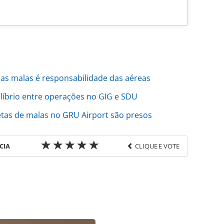
as malas é responsabilidade das aéreas
íbrio entre operações no GIG e SDU
etas de malas no GRU Airport são presos
CIA
CLIQUE E VOTE
favor utilize o link
do/opiniao/2023/04/troca-de-etiquetas-em-gru-
iz-lopes_196112.html ou as ferramentas oferecidas
do pela PANROTAS Editora é protegido pela