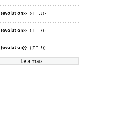
{{evolution}}
{{TITLE}}
{{evolution}}
{{TITLE}}
{{evolution}}
{{TITLE}}
Leia mais