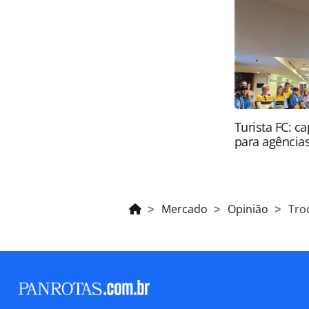
legislação brasileira sobre direito
da PANROTAS Editora (copyright@pa
Turista FC: c
para agência
Mercado
Opinião
Tro