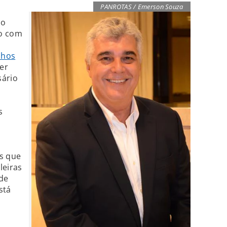
PANROTAS / Emerson Souza
do
ão com
lhos
ser
sário
s
ns que
leiras
de
stá