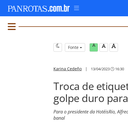
Fonte
Karina Cedeño
|
13/04/2023
16:30
Troca de etique
golpe duro para
Para o presidente da HotéisRio, Alfr
banal