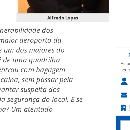
Alfredo Lopes
lnerabilidade dos
 maior aeroporto da
 e um dos maiores do
 de uma quadrilha
As p
 entrou com bagagem
seu 
caína, sem passar pela
vantar suspeita dos
la segurança do local. E se
ba? Um atentado