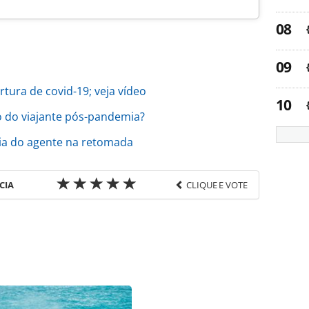
tura de covid-19; veja vídeo
do viajante pós-pandemia?
ia do agente na retomada
CIA
CLIQUE E VOTE
favor utilize o link
o/pesquisas-e-estatisticas/2020/06/viajantes-
a-diz-pesquisa_174483.html ou as ferramentas
údo produzido pela PANROTAS Editora é protegido
eito autoral. Não reproduza o conteúdo sem