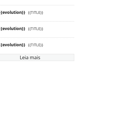
{{evolution}}
{{TITLE}}
{{evolution}}
{{TITLE}}
{{evolution}}
{{TITLE}}
Leia mais