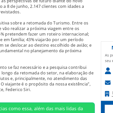
o as perspectivas de futuro diante do novo
o a 8 de junho, 2.147 clientes com idades a
revistados.
itiva sobre a retomada do Turismo. Entre os
 vão realizar a próxima viagem entre os
5% pretendem fazer um roteiro internacional;
 e em família; 43% viajarão por um período
 se deslocar ao destino escolhido de avião; e
fundamental no planejamento da próxima
As p
seu 
to se faz necessário e a pesquisa contribui
o longo da retomada do setor, na elaboração de
dutos e, principalmente, no atendimento das
 O viajante é o propósito da nossa existência”,
e, Federico Siri.
cias como essa, além das mais lidas da