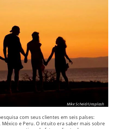
Mike Scheid/Unsplash
pesquisa com seus clientes em seis países:
a, México e Peru. O intuito era saber mais sobre