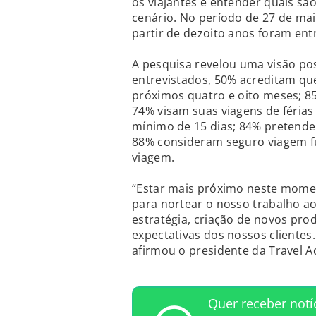
os viajantes e entender quais sã
cenário. No período de 27 de mai
partir de dezoito anos foram ent
A pesquisa revelou uma visão pos
entrevistados, 50% acreditam que
próximos quatro e oito meses; 8
74% visam suas viagens de férias
mínimo de 15 dias; 84% pretendem
88% consideram seguro viagem 
viagem.
“Estar mais próximo neste momen
para nortear o nosso trabalho a
estratégia, criação de novos pro
expectativas dos nossos clientes.
afirmou o presidente da Travel Ac
Quer receber notí