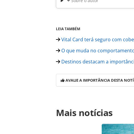
Sobre o autor
LEIA TAMBÉM
Vital Card terá seguro com cober
O que muda no comportamento 
Destinos destacam a importânc
AVALIE A IMPORTÂNCIA DESTA NOTÍ
Para compartilhar esse conteúdo, por 
Mais notícias
https://www.panrotas.com.br/mercad
visam-ferias-em-familia-na-retomad
oferecidas na página. Todo o conte
pela legislação brasileira sobre dir