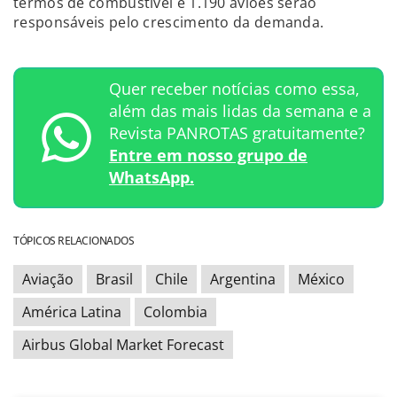
termos de combustível e 1.190 aviões serão
responsáveis pelo crescimento da demanda.
Quer receber notícias como essa,
além das mais lidas da semana e a
Revista PANROTAS gratuitamente?
Entre em nosso grupo de
WhatsApp.
TÓPICOS RELACIONADOS
Aviação
Brasil
Chile
Argentina
México
América Latina
Colombia
Airbus Global Market Forecast