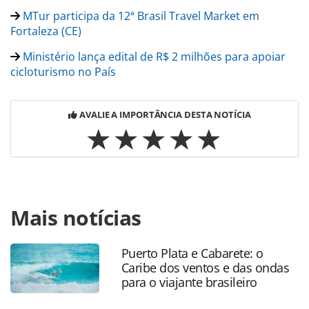
MTur participa da 12ª Brasil Travel Market em
Fortaleza (CE)
Ministério lança edital de R$ 2 milhões para apoiar
cicloturismo no País
AVALIE A IMPORTÂNCIA DESTA NOTÍCIA
Para compartilhar esse conteúdo, por favor utilize o link
Mais notícias
https://www.panrotas.com.br/mercado/pesquisas-e-
estatisticas/2023/10/america-latina-tera-o-dobro-de-
viajantes-nas-proximas-decadas_200667.html ou as
Puerto Plata e Cabarete: o
ferramentas oferecidas na página. Todo o conteúdo
Caribe dos ventos e das ondas
produzido pela PANROTAS Editora é protegido pela
para o viajante brasileiro
legislação brasileira sobre direito autoral. Não reproduza o
conteúdo sem autorização da PANROTAS Editora