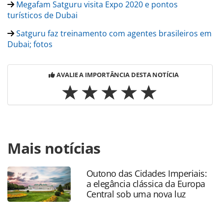
Megafam Satguru visita Expo 2020 e pontos
turísticos de Dubai
Satguru faz treinamento com agentes brasileiros em
Dubai; fotos
AVALIE A IMPORTÂNCIA DESTA NOTÍCIA
Para compartilhar esse conteúdo, por favor utilize o link
Mais notícias
https://www.panrotas.com.br/mercado/receptivos/2021/10
de-viagens-repercutem-megafam-satguru-em-
dubai_184997.html ou as ferramentas oferecidas na
Outono das Cidades Imperiais:
página. Todo o conteúdo produzido pela PANROTAS
a elegância clássica da Europa
Editora é protegido pela legislação brasileira sobre direito
Central sob uma nova luz
autoral. Não reproduza o conteúdo sem autorização da
PANROTAS Editora (copyright@panrotas.com.br).