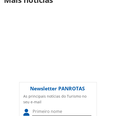
que-os-100-poderosos-tem-a-dizer-sobre-acoes-de-
esg_202113.html ou as ferramentas oferecidas na página.
Todo o conteúdo produzido pela PANROTAS Editora é
protegido pela legislação brasileira sobre direito autoral.
Não reproduza o conteúdo sem autorização da PANROTAS
Editora (copyright@panrotas.com.br).
Newsletter
PANROTAS
As principais notícias do Turismo no
seu e-mail