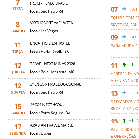
7
(ROC) - HSMAI BRASIL
SEXTA
PÁT
local:
São Paulo -SP
EQUIPE COM PR
8
VIRTUOSO TRAVEL WEEK
SKYTEAM, SAKU
local:
Las Vegas
SÁBADO
GOL
11
ENCATHO & EXPROTEL
PARA ARUBA A
local:
Florianópolis -SC
TERÇA
12
TRAVEL NEXT MINAS 2026
+1
F
local:
Belo Horizonte -MG
QUARTA
APRESENTA NO
AGENDA NACI
12
3º ENCONTRO EDUCACIONAL
local:
São Paulo -SP
QUARTA
ATL
DEDICADOS AO
15
4ª CONNECT 4YOU
REVISTA PANR
local:
Porto Seguro -BA
SÁBADO
+1
A
17
ARABIAN TRAVEL MARKET
PAULO BIOND
local:
Dubai
SEGUNDA
E OPERAÇÕES