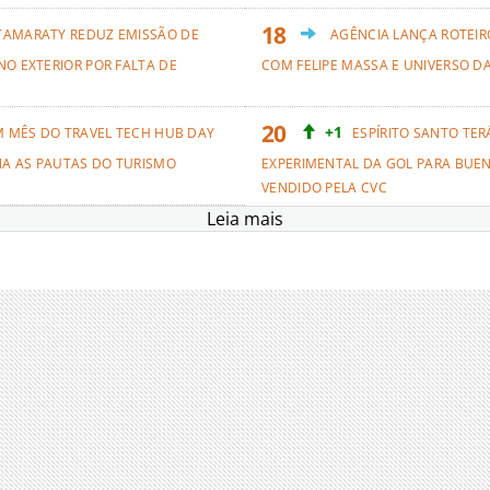
TAMARATY REDUZ EMISSÃO DE
AGÊNCIA LANÇA ROTEIRO
NO EXTERIOR POR FALTA DE
COM FELIPE MASSA E UNIVERSO D
+1
M MÊS DO TRAVEL TECH HUB DAY
ESPÍRITO SANTO TER
NA AS PAUTAS DO TURISMO
EXPERIMENTAL DA GOL PARA BUEN
VENDIDO PELA CVC
Leia mais