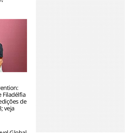
 climáticos
gan deram
 durante
ention:
tion 2026
 Filadélfia
edições de
; veja
avel Global