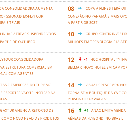
RIA CONSOLIDADORA AUMENTA
COPA AIRLINES TERÁ OI
OFISSIONAIS EX-FLYTOUR,
CONEXÃO NO PANAMÁ E MAIS OPÇ
RA E TP AIR
A PARTIR DE 2027
 LINHAS AÉREAS SUSPENDE VOOS
GRUPO KONTIK INVESTIR
 PARTIR DE OUTUBRO
MILHÕES EM TECNOLOGIA E IA ATÉ
-1
LYTOUR CONSOLIDADORA
HCC HOSPITALITY IN
VA ESTRUTURA COMERCIAL EM
BELMAR, NOVO HOTEL EM CAMPO 
ONAL COM AGENTES
ETAS E EMPRESAS DO TURISMO
VISUAL CRESCE 80% NO
S ESPORTES VÃO TE INSPIRAR NA
TORNA-SE A BOUTIQUE DA CVC CO
OTAS
PERSONALIZAR VIAGENS
+1
GAXTUR ANUNCIA RETORNO DE
ANAC LIMITA VENDA
O COMO NOVO HEAD DE PRODUTOS
AÉREAS DA FLYBONDI NO BRASIL