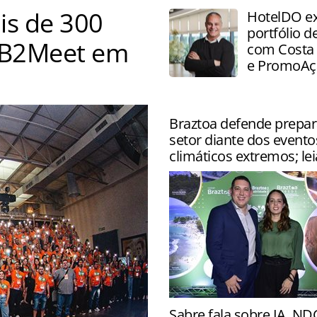
is de 300
HotelDO e
portfólio d
o B2Meet em
com Costa 
e PromoAç
Braztoa defende prepa
setor diante dos evento
climáticos extremos; lei
Artigo da Braztoa defende
Sabre fala sobre IA, ND