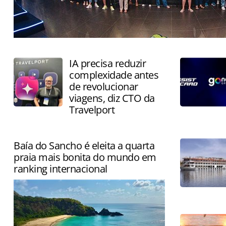
Encontro reúne agentes de viagens para quatro dias de
experiências na Serra Gaúcha
IA precisa reduzir
complexidade antes
de revolucionar
viagens, diz CTO da
Travelport
Baía do Sancho é eleita a quarta
praia mais bonita do mundo em
ranking internacional