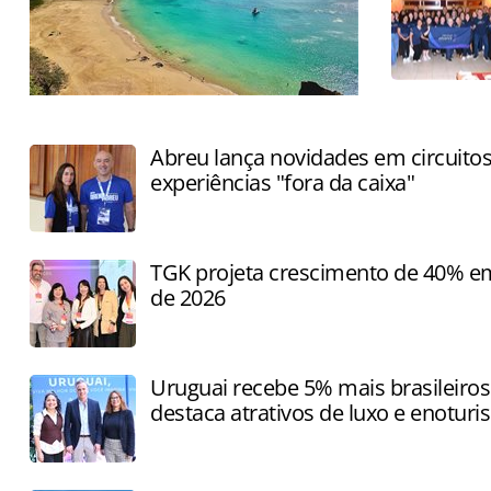
Reconhecimento reforça a presença de
Fernando de Noronha entre destinos
Abreu lança novidades em circuit
globais de natureza
experiências "fora da caixa"
TGK projeta crescimento de 40% e
de 2026
Uruguai recebe 5% mais brasileiros
destaca atrativos de luxo e enotur