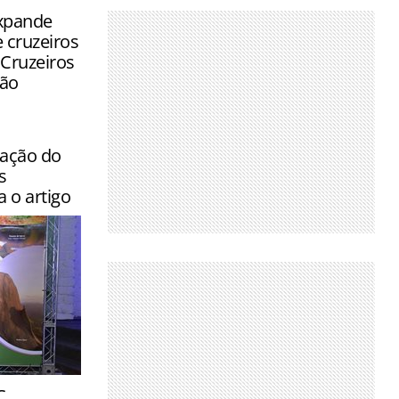
xpande
e cruzeiros
Cruzeiros
ão
ração do
s
a o artigo
 preparação
C,