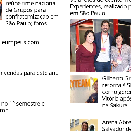
reúne time nacional
Experiences, realizado 
de Grupos para
em São Paulo
confraternização em
São Paulo; fotos
os europeus com
m vendas para este ano
Evento reuniu agências par
Gilberto G
capacitação, networking e a
retorna à 
sobre produtos e destinos
como gere
Vitória apó
 no 1° semestre e
na Sakura
ismo
Arena Abre
Salvador d