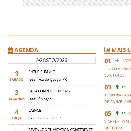
AGENDA
MAIS L
AGOSTO/2026
LAT
E REVELA CABI
1
ENTUR SUMMIT
VEJA FOTOS
local:
Foz do Iguaçu -PR
SÁBADO
+1
E
3
GBTA CONVENTION 2026
TEMPORÁRIAS 
local:
Chicago
SEGUNDA
DE CANCELAM
4
LABACE
+1
M
local:
São Paulo -SP
TERÇA
VIAGENS, VEM 
OUTUBRO
REVENUE OPTIMIZATION CONFERENCE