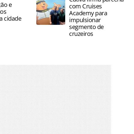
ção e
com Cruises
tos
Academy para
da cidade
impulsionar
segmento de
cruzeiros