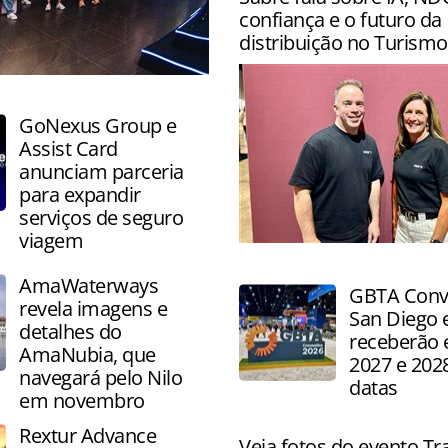
do setor diante dos eventos
confiança e o futuro da
extremos
distribuição no Turismo
 capacitação, negócios e
GoNexus Group e
Assist Card
anunciam parceria
para expandir
serviços de seguro
viagem
Brad Johnson e Kathy Mor
panorama do cenário atual
AmaWaterways
GBTA Conv
entrevista na GBTA Conven
revela imagens e
San Diego e
detalhes do
receberão 
AmaNubia, que
2027 e 2028
navegará pelo Nilo
datas
em novembro
Rextur Advance
Veja fotos do evento Tr