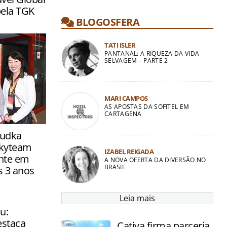
pela TGK
BLOGOSFERA
TATI ISLER
PANTANAL: A RIQUEZA DA VIDA
SELVAGEM – PARTE 2
MARI CAMPOS
AS APOSTAS DA SOFITEL EM
CARTAGENA
a um dia de
rudka
tualização
Skyteam
IZABEL REIGADA
nte em
A NOVA OFERTA DA DIVERSÃO NO
BRASIL
s 3 anos
Leia mais
u:
estaca
Cativa firma parceria