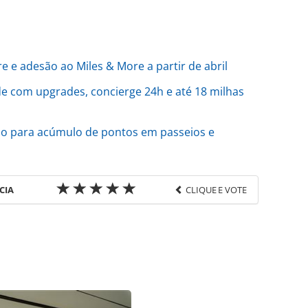
e e adesão ao Miles & More a partir de abril
de com upgrades, concierge 24h e até 18 milhas
velo para acúmulo de pontos em passeios e
CIA
CLIQUE E VOTE
favor utilize o link
o/tecnologia/2026/03/smiles-e-livelo-passam-a-
-compra-de-passagens-entenda_226968.html ou as
Todo o conteúdo produzido pela PANROTAS Editora
ra sobre direito autoral. Não reproduza o conteúdo