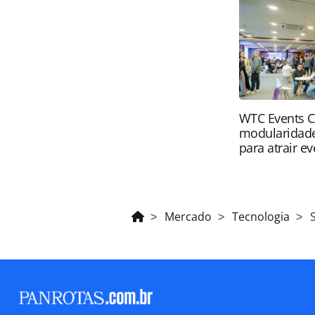
sem autorização da PANROTAS Edito
WTC Events C
modularidade
para atrair e
Mercado
Tecnologia