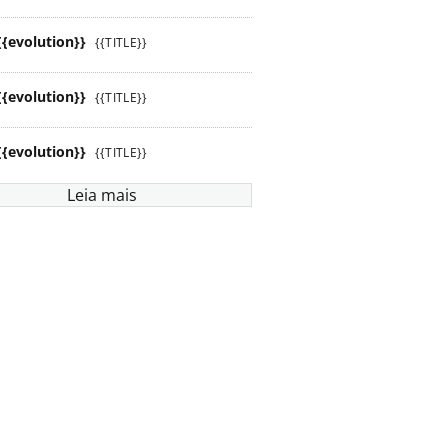
{{evolution}}
{{TITLE}}
{{evolution}}
{{TITLE}}
{{evolution}}
{{TITLE}}
Leia mais