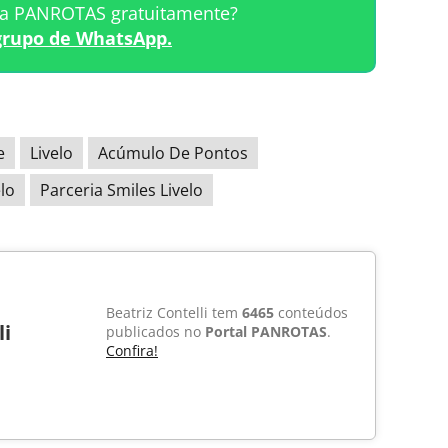
ta PANROTAS gratuitamente?
grupo de WhatsApp.
e
Livelo
Acúmulo De Pontos
elo
Parceria Smiles Livelo
Beatriz Contelli tem
6465
conteúdos
li
publicados no
Portal PANROTAS
.
Confira!