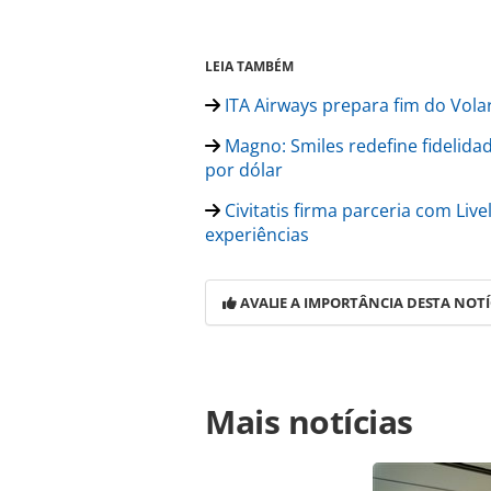
LEIA TAMBÉM
ITA Airways prepara fim do Volar
Magno: Smiles redefine fidelida
por dólar
Civitatis firma parceria com Li
experiências
AVALIE A IMPORTÂNCIA DESTA NOTÍ
Para compartilhar esse conteúdo, por 
Mais notícias
https://www.panrotas.com.br/mercad
aceitar-uso-conjunto-de-pontos-na
ferramentas oferecidas na página. 
é protegido pela legislação brasilei