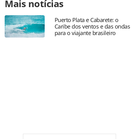
Mais notícias
https://www.panrotas.com.br/mercado/viagens-de-
luxo/2022/04/marcas-de-luxo-da-accor-apostam-em-novas-
experiencias_189010.html ou as ferramentas oferecidas na
Puerto Plata e Cabarete: o
página. Todo o conteúdo produzido pela PANROTAS
Caribe dos ventos e das ondas
Editora é protegido pela legislação brasileira sobre direito
para o viajante brasileiro
autoral. Não reproduza o conteúdo sem autorização da
PANROTAS Editora (copyright@panrotas.com.br).