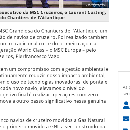
Divulgação
executivo da MSC Cruzeiros, e Laurent Casting,
 do Chantiers de l’Atlantique
MSC Grandiosa do Chantiers de l'Atlantique, um
ão de navios de cruzeiro. Foi realizado também
m o tradicional corte do primeiro aço e a
eração World Class – o MSC Europa – pelo
eiros, Pierfrancesco Vago.
s tem um compromisso com a gestão ambiental e
ntinuamente reduzir nosso impacto ambiental,
om o uso de tecnologias inovadoras, de ponta e
As 
 cada novo navio, elevamos o nível do
seu
jetivo final é realizar operações com zero
ove a outro passo significativo nessa genuína
inco navios de cruzeiro movidos a Gás Natural
 o primeiro movido a GNL a ser construído na