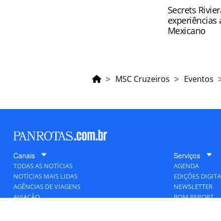
Secrets Rivie
experiências 
Mexicano
MSC Cruzeiros
Eventos
Canais
Serviços
TODAS AS NOTÍCIAS
AGENDA
NOTÍCIAS MAIS LIDAS
EDIÇÕES DIGITA
AGÊNCIAS DE VIAGENS
NEWSLETTER
AVIAÇÃO
BOM REPORT
BLOGOSFERA
DESTINOS