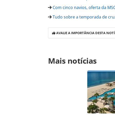
Com cinco navios, oferta da MSC
Tudo sobre a temporada de cruz
AVALIE A IMPORTÂNCIA DESTA NOTÍ
Para compartilhar esse conteúdo, por 
Mais notícias
https://www.panrotas.com.br/msc-c
grandiosa-e-lanca-projeto-sustenta
oferecidas na página. Todo o conte
pela legislação brasileira sobre dir
autorização da PANROTAS Editora (