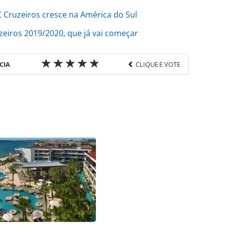
 Cruzeiros cresce na América do Sul
eiros 2019/2020, que já vai começar
CIA
CLIQUE E VOTE
favor utilize o link
ruzeiros/eventos/2019/10/msc-recebe-o-msc-
vel-inovador_168849.html ou as ferramentas
údo produzido pela PANROTAS Editora é protegido
eito autoral. Não reproduza o conteúdo sem
copyright@panrotas.com.br).