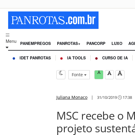
Menu
PANEMPREGOS
PANROTAS+
PANCORP
LUXO
AG
IDET PANROTAS
IA TOOLS
CURSO DE IA
Fonte
Juliana Monaco
|
31/10/2019
17:38
MSC recebe o M
projeto sustent