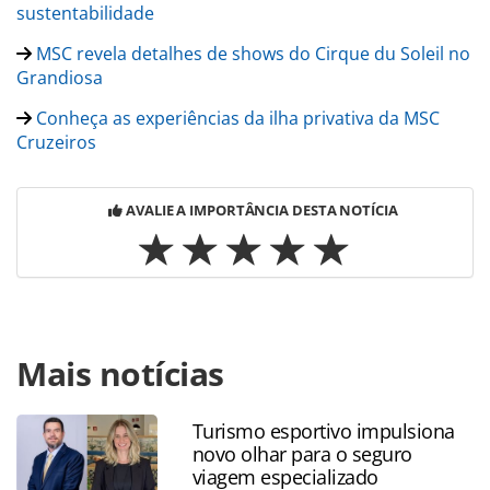
sustentabilidade
MSC revela detalhes de shows do Cirque du Soleil no
Grandiosa
Conheça as experiências da ilha privativa da MSC
Cruzeiros
AVALIE A IMPORTÂNCIA DESTA NOTÍCIA
Para compartilhar esse conteúdo, por favor utilize o link
Mais notícias
https://www.panrotas.com.br/msc-
cruzeiros/investimentos/2019/10/com-cinco-navios-oferta-
da-msc-cruzeiros-cresce-na-america-do-sul_168675.html
Turismo esportivo impulsiona
ou as ferramentas oferecidas na página. Todo o conteúdo
novo olhar para o seguro
produzido pela PANROTAS Editora é protegido pela
viagem especializado
legislação brasileira sobre direito autoral. Não reproduza o