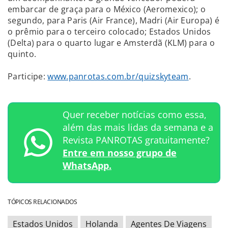
embarcar de graça para o México (Aeromexico); o
segundo, para Paris (Air France), Madri (Air Europa) é
o prêmio para o terceiro colocado; Estados Unidos
(Delta) para o quarto lugar e Amsterdã (KLM) para o
quinto.
Participe:
www.panrotas.com.br/quizskyteam
.
Quer receber notícias como essa,
além das mais lidas da semana e a
Revista PANROTAS gratuitamente?
Entre em nosso grupo de
WhatsApp.
TÓPICOS RELACIONADOS
Estados Unidos
Holanda
Agentes De Viagens