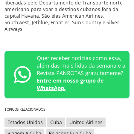
liberadas pelo Departamento de Transporte norte-
americano para voar a destinos cubanos fora da
capital Havana. São elas American Airlines,
Southwest, Jetblue, Frontier, Sun Country e Silver
Airways.
Quer receber notícias como essa,
além das mais lidas da semana e a
Revista PANROTAS gratuitamente?
Entre em nosso grupo de
WhatsApp.
TÓPICOS RELACIONADOS
Estados Unidos
Cuba
United Airlines
Viagem A Cuba
Relações Eua Cuba