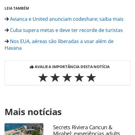
LEIA TAMBÉM
Avianca e United anunciam codeshare; saiba mais
Cuba supera metas e deve ter recorde de turistas
Nos EUA, aéreas são liberadas a voar além de
Havana
AVALIE A IMPORTÂNCIA DESTA NOTÍCIA
Para compartilhar esse conteúdo, por favor utilize o link
Mais notícias
https://www.panrotas.com.br/noticia-
turismo/aviacao/2016/07/governo-autoriza-e-united-
anuncia-2-rotas-para-cuba_127248.html ou as ferramentas
Secrets Riviera Cancun &
oferecidas na página. Todo o conteúdo produzido pela
Mirabel: experiências adults