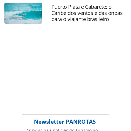
uma-ma-estrategia_141324.html ou as ferramentas
Puerto Plata e Cabarete: o
oferecidas na página. Todo o conteúdo produzido pela
Caribe dos ventos e das ondas
PANROTAS Editora é protegido pela legislação brasileira
para o viajante brasileiro
sobre direito autoral. Não reproduza o conteúdo sem
autorização da PANROTAS Editora
(copyright@panrotas.com.br).
Newsletter
PANROTAS
As principais notícias do Turismo no