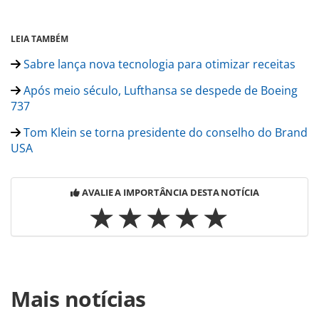
LEIA TAMBÉM
Sabre lança nova tecnologia para otimizar receitas
Após meio século, Lufthansa se despede de Boeing
737
Tom Klein se torna presidente do conselho do Brand
USA
AVALIE A IMPORTÂNCIA DESTA NOTÍCIA
Para compartilhar esse conteúdo, por favor utilize o link
Mais notícias
https://www.panrotas.com.br/noticia-
turismo/aviacao/2016/11/sabre-sobretaxa-da-lufthansa-foi-