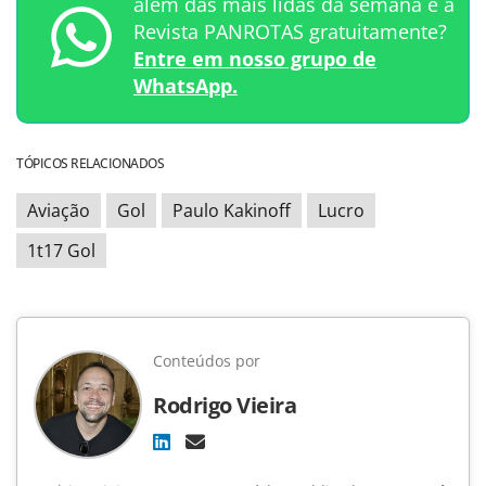
além das mais lidas da semana e a
Revista PANROTAS gratuitamente?
Entre em nosso grupo de
WhatsApp.
TÓPICOS RELACIONADOS
Aviação
Gol
Paulo Kakinoff
Lucro
1t17 Gol
Conteúdos por
Rodrigo Vieira