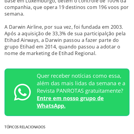
base em Luxemburgo, detém o controle de 100% da
companhia, que opera 19 destinos com 196 voos por
semana.
A Darwin Airline, por sua vez, foi fundada em 2003.
Após a aquisição de 33,3% de sua participalção pela
Etihad Airways, a Darwin passou a fazer parte do
grupo Etihad em 2014, quando passou a adotar o
nome de marketing de Etihad Regional.
Quer receber notícias como essa,
além das mais lidas da semana e a
Revista PANROTAS gratuitamente?
Entre em nosso grupo de
WhatsApp.
TÓPICOS RELACIONADOS