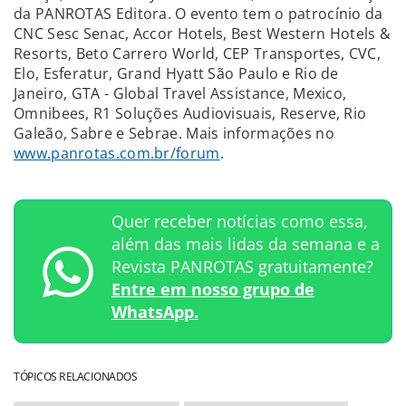
da PANROTAS Editora. O evento tem o patrocínio da
CNC Sesc Senac, Accor Hotels, Best Western Hotels &
Resorts, Beto Carrero World, CEP Transportes, CVC,
Elo, Esferatur, Grand Hyatt São Paulo e Rio de
Janeiro, GTA - Global Travel Assistance, Mexico,
Omnibees, R1 Soluções Audiovisuais, Reserve, Rio
Galeão, Sabre e Sebrae. Mais informações no
www.panrotas.com.br/forum
.
Quer receber notícias como essa,
além das mais lidas da semana e a
Revista PANROTAS gratuitamente?
Entre em nosso grupo de
WhatsApp.
TÓPICOS RELACIONADOS