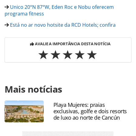
Unico 20°N 87°W, Eden Roc e Nobu oferecem
programa fitness
Está no ar novo hotsite da RCD Hotels; confira
AVALIE A IMPORTÂNCIA DESTA NOTÍCIA
Para compartilhar esse conteúdo, por favor utilize o link
Mais notícias
https://www.panrotas.com.br/noticia-
turismo/eventos/2017/08/hoteis-luxe-brands-fazem-
treinamento-com-agentes-de-viagens_148860.html ou as
Playa Mujeres: praias
ferramentas oferecidas na página. Todo o conteúdo
exclusivas, golfe e dois resorts
produzido pela PANROTAS Editora é protegido pela
de luxo ao norte de Cancún
legislação brasileira sobre direito autoral. Não reproduza o
conteúdo sem autorização da PANROTAS Editora
(copyright@panrotas.com.br).