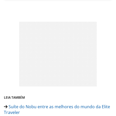
LEIA TAMBÉM
Suíte do Nobu entre as melhores do mundo da Elite
Traveler