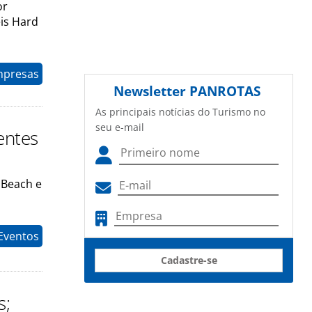
or
is Hard
mpresas
Newsletter
PANROTAS
As principais notícias do Turismo no
seu e-mail
entes
 Beach e
 Eventos
Cadastre-se
s;