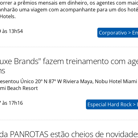
orrer a prêmios mensais em dinheiro, os agentes com mai
anharão uma viagem com acompanhante para um dos hoté
Hotels.
9 às 13h54
Corporativo > E
Luxe Brands" fazem treinamento com ag
ns
resentou Único 20º N 87º W Riviera Maya, Nobu Hotel Miami
mi Beach Resort
7 às 17h16
Especial Hard Rock >
 da PANROTAS estão cheios de novidade