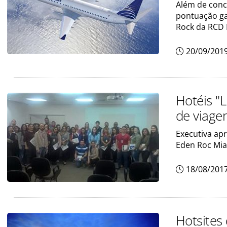
Além de conc
pontuação g
Rock da RCD 
20/09/201
Hotéis "
de viage
Executiva ap
Eden Roc Mia
18/08/201
Hotsites