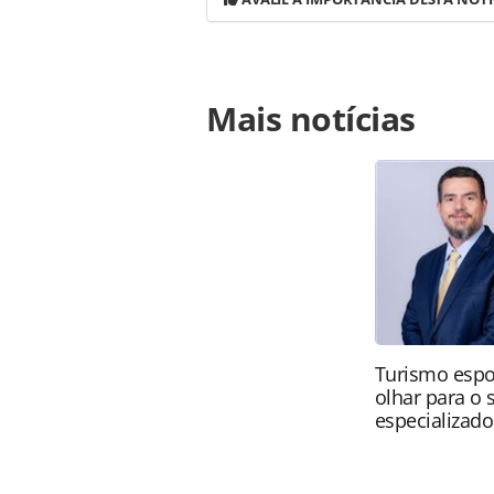
Para compartilhar esse conteúdo, por 
Mais notícias
https://www.panrotas.com.br/notic
diretora-comercial_111070.html ou a
conteúdo produzido pela PANROTAS Ed
direito autoral. Não reproduza o c
(copyright@panrotas.com.br).
Turismo espo
olhar para o
especializado