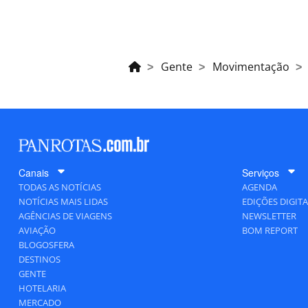
Gente
Movimentação
Canais
Serviços
TODAS AS NOTÍCIAS
AGENDA
NOTÍCIAS MAIS LIDAS
EDIÇÕES DIGITA
AGÊNCIAS DE VIAGENS
NEWSLETTER
AVIAÇÃO
BOM REPORT
BLOGOSFERA
DESTINOS
GENTE
HOTELARIA
MERCADO