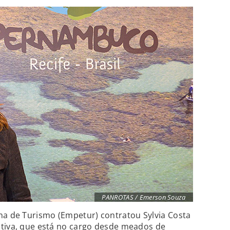
PANROTAS / Emerson Souza
a de Turismo (Empetur) contratou Sylvia Costa
utiva, que está no cargo desde meados de