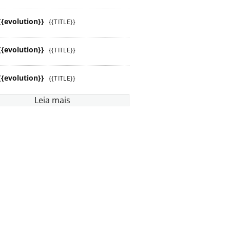
{{evolution}}
{{TITLE}}
{{evolution}}
{{TITLE}}
{{evolution}}
{{TITLE}}
Leia mais