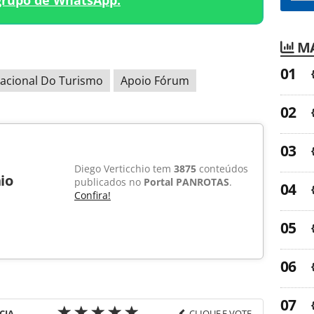
grupo de WhatsApp.
MA
nacional Do Turismo
Apoio Fórum
Diego Verticchio tem
3875
conteúdos
io
publicados no
Portal PANROTAS
.
Confira!
CIA
CLIQUE E VOTE