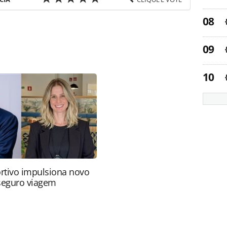
favor utilize o link
ia-turismo/gente/2015/02/empetur-pe-tem-nova-
s ferramentas oferecidas na página. Todo o
itora é protegido pela legislação brasileira sobre
onteúdo sem autorização da PANROTAS Editora
rtivo impulsiona novo
 seguro viagem