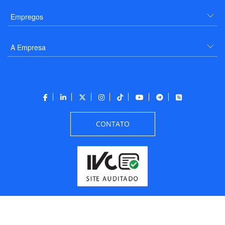
Empregos
A Empresa
CONTATO
Todos os direitos reservados a PANROTAS Editora - Ver.
Wednesday, August 5, 2026
8:05:09 PM -03:00:00 - Builder 2026.6.2.1
/ Layout
205df0c0b694a693290208d10d1a485b