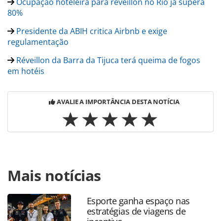
Ocupação hoteleira para réveillon no Rio já supera
80%
Presidente da ABIH critica Airbnb e exige
regulamentação
Réveillon da Barra da Tijuca terá queima de fogos
em hotéis
AVALIE A IMPORTÂNCIA DESTA NOTÍCIA
Para compartilhar esse conteúdo, por favor utilize o link
Mais notícias
https://www.panrotas.com.br/noticia-
turismo/hotelaria/2017/12/caldas-novas-e-1a-a-regular-
hospedagem-em-residencias_152100.html ou as
Esporte ganha espaço nas
ferramentas oferecidas na página. Todo o conteúdo
estratégias de viagens de
produzido pela PANROTAS Editora é protegido pela