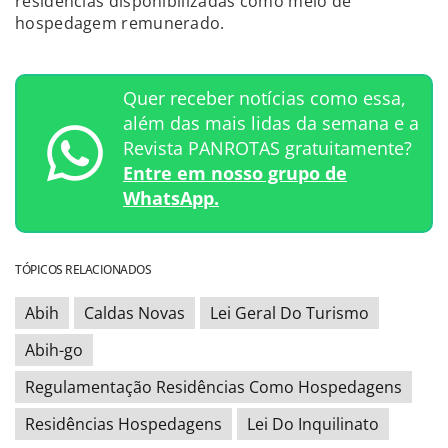
residências disponibilizadas como meio de
hospedagem remunerado.
Quer receber notícias como essa,
além das mais lidas da semana e a
Revista PANROTAS gratuitamente?
Entre em nosso grupo de
WhatsApp.
TÓPICOS RELACIONADOS
Abih
Caldas Novas
Lei Geral Do Turismo
Abih-go
Regulamentação Residências Como Hospedagens
Residências Hospedagens
Lei Do Inquilinato