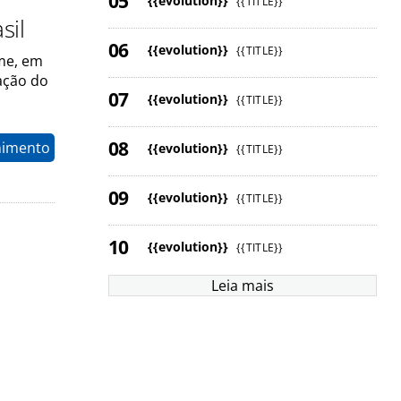
{{evolution}}
{{TITLE}}
sil
{{evolution}}
{{TITLE}}
sme, em
ação do
{{evolution}}
{{TITLE}}
nimento
{{evolution}}
{{TITLE}}
{{evolution}}
{{TITLE}}
{{evolution}}
{{TITLE}}
Leia mais