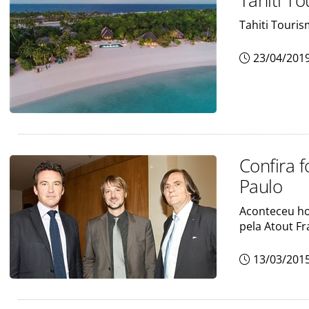
Tahiti T
Tahiti Touri
23/04/201
Confira 
Paulo
Aconteceu ho
pela Atout Fr
13/03/201