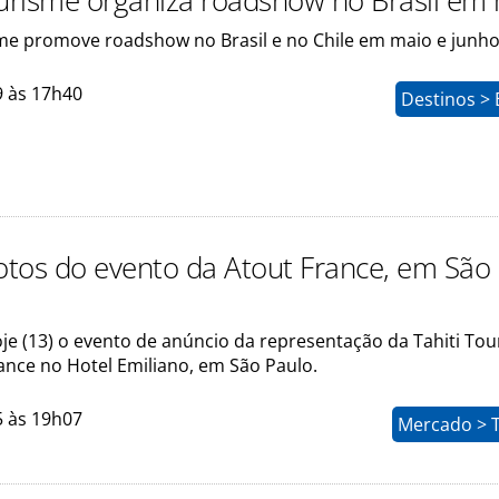
ourisme organiza roadshow no Brasil em
sme promove roadshow no Brasil e no Chile em maio e junh
9 às 17h40
Destinos > 
fotos do evento da Atout France, em São
je (13) o evento de anúncio da representação da Tahiti To
ance no Hotel Emiliano, em São Paulo.
5 às 19h07
Mercado > 