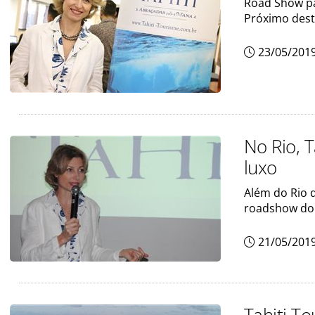
Road Show pas
Próximo desti
23/05/201
No Rio, T
luxo
Além do Rio d
roadshow do
21/05/201