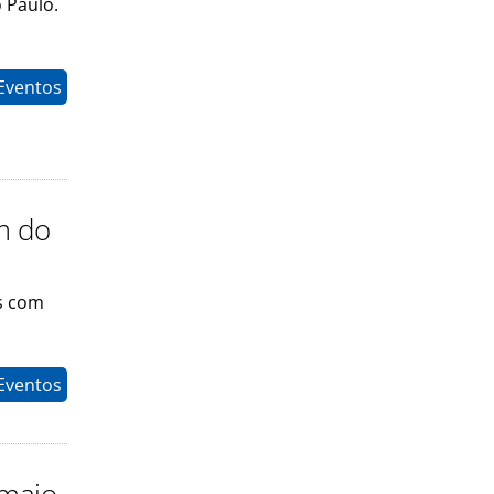
 Paulo.
Eventos
ém do
as com
Eventos