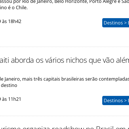
sou por Rio de Janeiro, Belo Horizonte, Porto Alegre e São
no é o Chile.
9 às 18h42
Destinos > 
aiti aborda os vários nichos que vão al
e Janeiro, mais três capitais brasileiras serão contemplad
 destino
9 às 11h21
Destinos > 