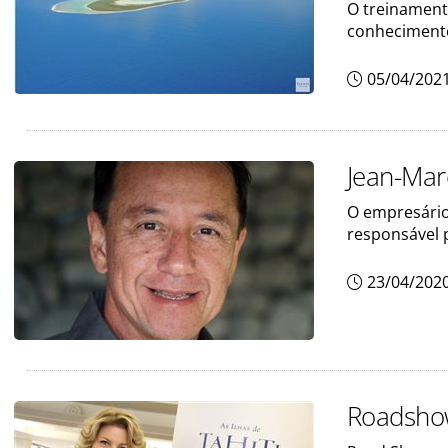
O treinament
conhecimento
05/04/202
Jean-Mar
O empresário 
responsável 
23/04/202
Roadshow