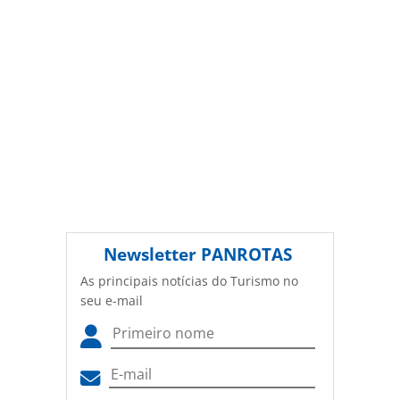
ferramentas oferecidas na página. Todo o conteúdo
produzido pela PANROTAS Editora é protegido pela
legislação brasileira sobre direito autoral. Não reproduza o
conteúdo sem autorização da PANROTAS Editora
(copyright@panrotas.com.br).
Newsletter
PANROTAS
As principais notícias do Turismo no
seu e-mail