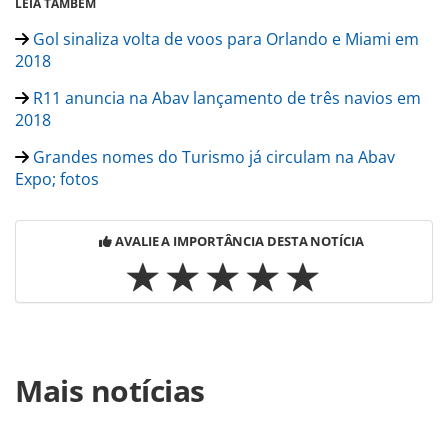
LEIA TAMBÉM
Gol sinaliza volta de voos para Orlando e Miami em
2018
R11 anuncia na Abav lançamento de três navios em
2018
Grandes nomes do Turismo já circulam na Abav
Expo; fotos
AVALIE A IMPORTÂNCIA DESTA NOTÍCIA
Para compartilhar esse conteúdo, por favor utilize o link
Mais notícias
https://www.panrotas.com.br/noticia-
turismo/operadoras/2017/09/bwt-sustenta-crescimento-
de-30-apos-treinar-agentes_149981.html ou as