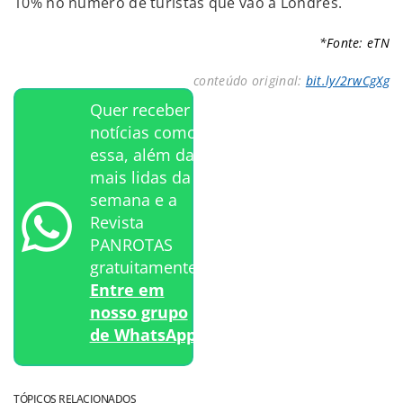
10% no número de turistas que vão a Londres.
*Fonte: eTN
conteúdo original:
bit.ly/2rwCgXg
Quer receber
notícias como
essa, além das
mais lidas da
semana e a
Revista
PANROTAS
gratuitamente?
Entre em
nosso grupo
de WhatsApp.
TÓPICOS RELACIONADOS