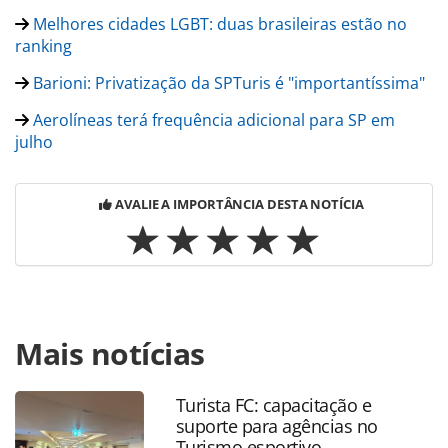
Melhores cidades LGBT: duas brasileiras estão no
ranking
Barioni: Privatização da SPTuris é "importantíssima"
Aerolíneas terá frequência adicional para SP em
julho
AVALIE A IMPORTÂNCIA DESTA NOTÍCIA
Para compartilhar esse conteúdo, por favor utilize o link
Mais notícias
https://www.panrotas.com.br/noticia-
turismo/pesquisaseestatisticas/2017/06/spturis-revela-
ranking-da-imigracao-em-sao-paulo-video_147528.html ou
Turista FC: capacitação e
as ferramentas oferecidas na página. Todo o conteúdo
suporte para agências no
produzido pela PANROTAS Editora é protegido pela
Turismo esportivo